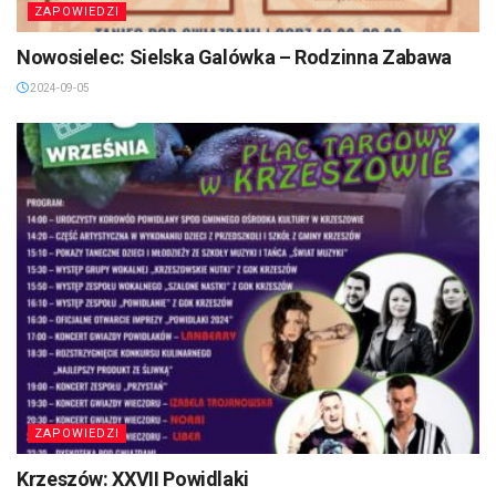
ZAPOWIEDZI
Nowosielec: Sielska Galówka – Rodzinna Zabawa
2024-09-05
ZAPOWIEDZI
Krzeszów: XXVII Powidlaki