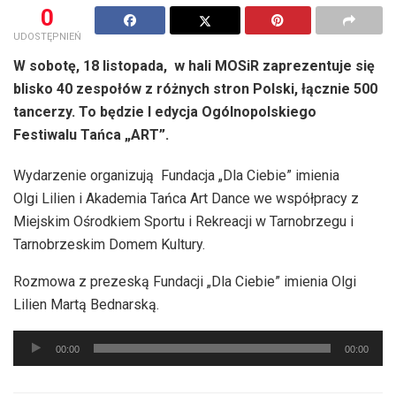
0
UDOSTĘPNIEŃ
W sobotę, 18 listopada, w hali MOSiR zaprezentuje się
blisko 40 zespołów z różnych stron Polski, łącznie 500
tancerzy. To będzie I edycja Ogólnopolskiego
Festiwalu Tańca „ART”.
Wydarzenie organizują Fundacja „Dla Ciebie” imienia
Olgi Lilien i Akademia Tańca Art Dance we współpracy z
Miejskim Ośrodkiem Sportu i Rekreacji w Tarnobrzegu i
Tarnobrzeskim Domem Kultury.
Rozmowa z prezeską Fundacji „Dla Ciebie” imienia Olgi
Lilien Martą Bednarską.
Odtwarzacz
00:00
00:00
plików
dźwiękowych