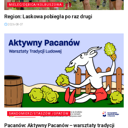
MIELEC/DĘBICA/KOLBUSZOWA
Region: Laskowa pobiegła po raz drugi
2026-08-07
SANDOMIERZ/STASZÓW /OPATÓW
Pacanów: Aktywny Pacanów – warsztaty tradycji