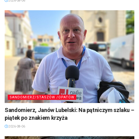
2026-08-06
SANDOMIERZ/STASZÓW /OPATÓW
Sandomierz, Janów Lubelski: Na pątniczym szlaku –
piątek po znakiem krzyża
2026-08-06