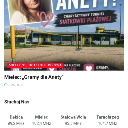
MIELEC/DĘBICA/KOLBUSZOWA
Mielec: „Gramy dla Anety”
2026-08-06
Słuchaj Nas:
Dębica
Mielec
Stalowa Wola
Tarnobrzeg
89,2 MHz
102,4 MHz
93,5 MHz
104,7 MHz