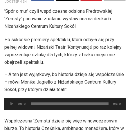
UDOSTĘPNIEŃ
’Spór o mur’ czyli współczesna odsłona Fredrowskiej
'Zemsty’ ponownie zostanie wystawiona na deskach
Niżańskiego Centrum Kultury Sokół.
Po sukcesie premiery spektaklu, która odbyła się przy
pełnej widowni, Niżański Teatr 'Kontynuacja’ po raz kolejny
zaprezentuje sztukę dla tych, którzy z braku miejsc nie
obejrzeli spektaklu.
– A ten jest wyjątkowy, bo historia dzieje się współcześnie
– mówi Monika Jagiełło z Niżańskiego Centrum Kultury
Sokół, przy którym działa teatr:
Odtwarzacz
00:00
00:00
plików
dźwiękowych
Współczesna 'Zemsta’ dzieje się więc w nowoczesnym
biurze. To historia Cześnika, ambitnego menadżera, który w