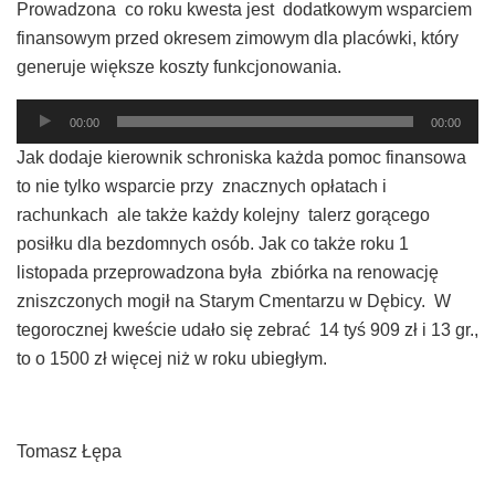
Prowadzona co roku kwesta jest dodatkowym wsparciem
dźwiękowych
finansowym przed okresem zimowym dla placówki, który
generuje większe koszty funkcjonowania.
Odtwarzacz
00:00
00:00
plików
Jak dodaje kierownik schroniska każda pomoc finansowa
dźwiękowych
to nie tylko wsparcie przy znacznych opłatach i
rachunkach ale także każdy kolejny talerz gorącego
posiłku dla bezdomnych osób. Jak co także roku 1
listopada przeprowadzona była zbiórka na renowację
zniszczonych mogił na Starym Cmentarzu w Dębicy. W
tegorocznej kweście udało się zebrać 14 tyś 909 zł i 13 gr.,
to o 1500 zł więcej niż w roku ubiegłym.
Tomasz Łępa