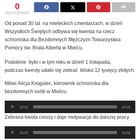
0
UDOSTĘPNIEŃ
Od ponad 30 lat na mieleckich cmentarzach, w dzień
Wszystkich Świętych odbywa się kwesta na rzecz
schroniska dla Bezdomnych Mężczyzn Towarzystwa
Pomocy św. Brata Alberta w Mielcu.
Podobnie było i w tym roku w dzień 1 listopada,
podczas kwesty udało się zebrać blisko 12 tysięcy złotych.
Mówi Alicja Krogulec, kierownik schroniska dla
bezdomnych osób w Mielcu.
Odtwarzacz
00:00
00:00
plików
Zebrana kwota cieszy i daje motywacje do dalszej pracy.
dźwiękowych
Odtwarzacz
00:00
00:00
plików