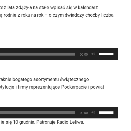
ez lata zdążyła na stałe wpisać się w kalendarz
ą rośnie z roku na rok – o czym świadczy choćby liczba
Używaj
00:00
strzałek
do
góry
raknie bogatego asortymentu świątecznego
oraz
ytucje i firmy reprezentujące Podkarpacie i powiat
do
dołu
aby
Używaj
zwiększyć
00:00
strzałek
lub
się 10 grudnia. Patronuje Radio Leliwa.
do
zmniejszyć