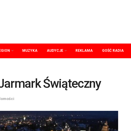
EGION
MUZYKA
AUDYCJE
REKLAMA
GOŚĆ RADIA
Jarmark Świąteczny
domości