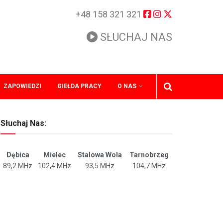
+48 158 321 321
SŁUCHAJ NAS
ZAPOWIEDZI
GIEŁDA PRACY
O NAS
Słuchaj Nas:
Dębica
Mielec
Stalowa Wola
Tarnobrzeg
89,2 MHz
102,4 MHz
93,5 MHz
104,7 MHz