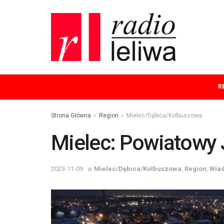
R
Strona Główna
Region
Mielec/Dębica/Kolbuszowa
Mielec: Powiatowy 
2023-11-09
w
Mielec/Dębica/Kolbuszowa
,
Region
,
Wia