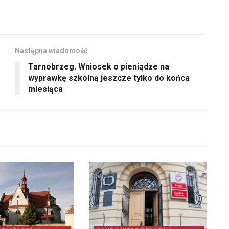
góry
głośność.
oraz
do
dołu
Następna wiadomość
aby
Tarnobrzeg. Wniosek o pieniądze na
zwiększyć
wyprawkę szkolną jeszcze tylko do końca
lub
miesiąca
zmniejszyć
głośność.