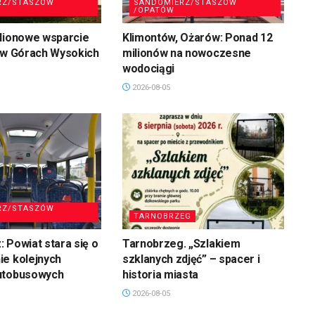
RZ/STASZÓW
SANDOMIERZ/STASZÓW
/OPATÓW
ilionowe wsparcie
Klimontów, Ożarów: Ponad 12
 w Górach Wysokich
milionów na nowoczesne
wodociągi
2026-08-05
RZ/STASZÓW
TARNOBRZEG
 Powiat stara się o
Tarnobrzeg. „Szlakiem
ie kolejnych
szklanych zdjęć” – spacer i
utobusowych
historia miasta
2026-08-05