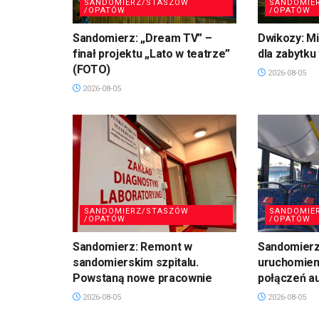
SANDOMIERZ/STASZÓW
SANDOMIE
/OPATÓW
/OPATÓW
Sandomierz: „Dream TV” –
Dwikozy: M
finał projektu „Lato w teatrze”
dla zabytku
(FOTO)
2026-08-05
2026-08-05
SANDOMIERZ/STASZÓW
SANDOMIE
/OPATÓW
/OPATÓW
Sandomierz: Remont w
Sandomierz:
sandomierskim szpitalu.
uruchomien
Powstaną nowe pracownie
połączeń a
2026-08-05
2026-08-05