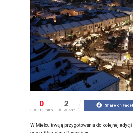
0
2
Share on Face
UDOSTĘPNIEŃ
OGLĄDANY
W Mielcu trwają przygotowania do kolejnej edy
przez Starostwo Powiatowe.