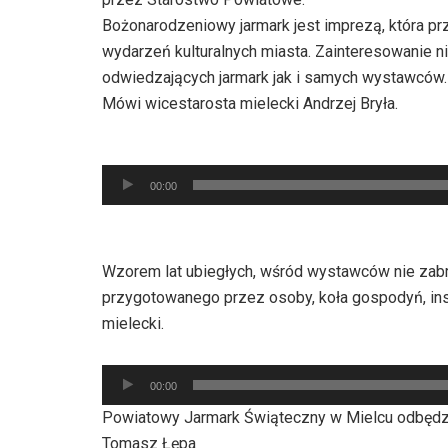
Bożonarodzeniowy jarmark jest imprezą, która prz
wydarzeń kulturalnych miasta. Zainteresowanie ni
odwiedzających jarmark jak i samych wystawców.
Mówi wicestarosta mielecki Andrzej Bryła.
Odtwarzacz
00:00
plików
dźwiękowych
Wzorem lat ubiegłych, wśród wystawców nie zab
przygotowanego przez osoby, koła gospodyń, inst
mielecki.
Odtwarzacz
00:00
plików
Powiatowy Jarmark Świąteczny w Mielcu odbędzie 
dźwiękowych
Tomasz Łępa