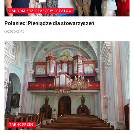
SANDOMIERZ/STASZÓW /OPATÓW
Połaniec: Pieniądze dla stowarzyszeń
2026-08-10
TARNOBRZEG