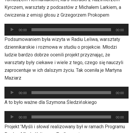
Kyrczem, warsztaty z podcastów z Michałem Larkiem, a
ćwiczenia z emisji głosu z Grzegorzem Prokopem
Odtwarzacz
00:00
00:00
plików
Podsumowaniem była wizyta w Radiu Leliwa, warsztaty
dźwiękowych
dziennikarskie i rozmowa w studiu o projekcie. Młodzi
ludzie bardzo dobrze ocenili projekt przyznając, że
warsztaty były ciekawe i wiele z tego, czego się nauczyli
zaprocentuje w ich dalszym życiu. Tak oceniła je Martyna
Maziarz
Odtwarzacz
00:00
00:00
plików
A to było ważne dla Szymona Śledzińskiego
dźwiękowych
Odtwarzacz
00:00
00:00
plików
Projekt 'Myśli i słowa’ realizowany był w ramach Programu
dźwiękowych