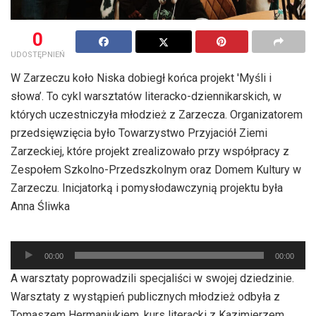
0
UDOSTĘPNIEŃ
W Zarzeczu koło Niska dobiegł końca projekt 'Myśli i
słowa’. To cykl warsztatów literacko-dziennikarskich, w
których uczestniczyła młodzież z Zarzecza. Organizatorem
przedsięwzięcia było Towarzystwo Przyjaciół Ziemi
Zarzeckiej, które projekt zrealizowało przy współpracy z
Zespołem Szkolno-Przedszkolnym oraz Domem Kultury w
Zarzeczu. Inicjatorką i pomysłodawczynią projektu była
Anna Śliwka
Odtwarzacz
plików
00:00
00:00
dźwiękowych
A warsztaty poprowadzili specjaliści w swojej dziedzinie.
Warsztaty z wystąpień publicznych młodzież odbyła z
Tomaszem Hermaniukiem, kurs literacki z Kazimierzem