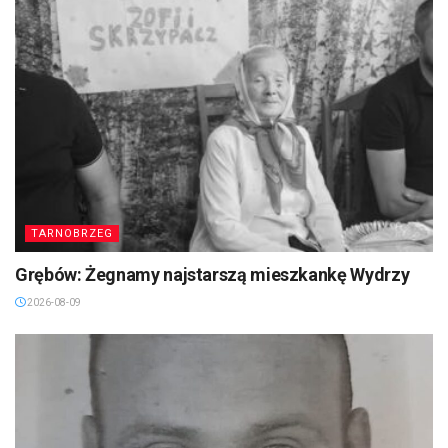
TARNOBRZEG
Grębów: Żegnamy najstarszą mieszkankę Wydrzy
2026-08-09