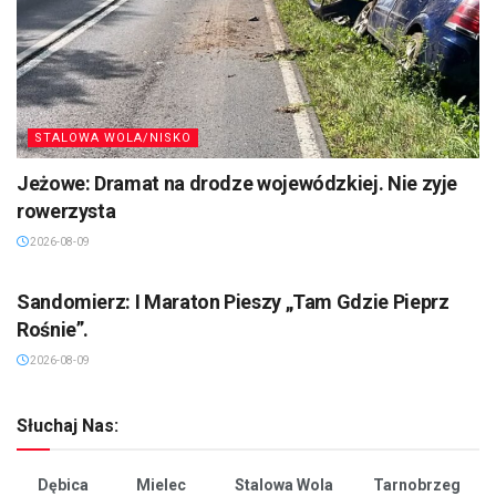
STALOWA WOLA/NISKO
Jeżowe: Dramat na drodze wojewódzkiej. Nie zyje
rowerzysta
2026-08-09
SANDOMIERZ/STASZÓW /OPATÓW
Sandomierz: I Maraton Pieszy „Tam Gdzie Pieprz
Rośnie”.
2026-08-09
Słuchaj Nas:
Dębica
Mielec
Stalowa Wola
Tarnobrzeg