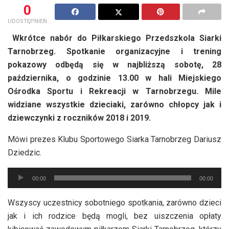
0
UDOSTĘPNIEŃ
Wkrótce nabór do Piłkarskiego Przedszkola Siarki
Tarnobrzeg. Spotkanie organizacyjne i trening
pokazowy odbędą się w najbliższą sobotę, 28
października, o godzinie 13.00 w hali Miejskiego
Ośrodka Sportu i Rekreacji w Tarnobrzegu. Mile
widziane wszystkie dzieciaki, zarówno chłopcy jak i
dziewczynki z roczników 2018 i 2019.
Mówi prezes Klubu Sportowego Siarka Tarnobrzeg Dariusz
Dziedzic.
Odtwarzacz
00:00
00:00
plików
dźwiękowych
Wszyscy uczestnicy sobotniego spotkania, zarówno dzieci
jak i ich rodzice będą mogli, bez uiszczenia opłaty