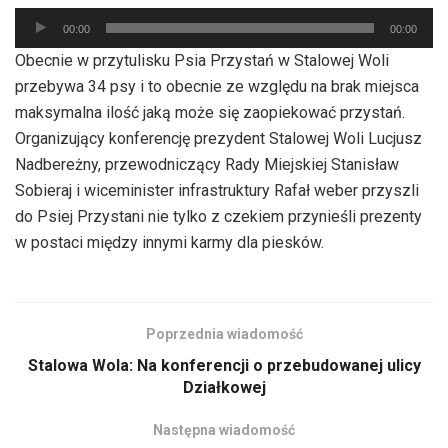
Odtwarzacz
00:00
00:00
plików
Obecnie w przytulisku Psia Przystań w Stalowej Woli
dźwiękowych
przebywa 34 psy i to obecnie ze względu na brak miejsca
maksymalna ilość jaką może się zaopiekować przystań.
Organizujący konferencję prezydent Stalowej Woli Lucjusz
Nadbereżny, przewodniczący Rady Miejskiej Stanisław
Sobieraj i wiceminister infrastruktury Rafał weber przyszli
do Psiej Przystani nie tylko z czekiem przynieśli prezenty
w postaci między innymi karmy dla piesków.
Poprzednia wiadomość
Stalowa Wola: Na konferencji o przebudowanej ulicy
Działkowej
Następna wiadomość