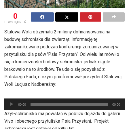
0
UDOSTĘPNIEŃ
Stalowa Wola otrzymała 2 miliony dofinansowania na
budowę schroniska dla zwierząt. Informację tę
zakomunikowano podczas konferencji zorganizowanej w
przytulisku dla psów 'Psia Przystań’. Od wielu lat mówiło
się o konieczności budowy schroniska, jednak ciągle
brakowało na to środków. Te udało się pozyskać z
Polskiego Ładu, o czym poinformował prezydent Stalowej
Woli Lucjusz Nadbereżny:
Odtwarzacz
00:00
00:00
plików
Azyl-schronisko ma powstać w pobliżu dojazdu do galerii
dźwiękowych
Vivo i obecnego przytuliska Psia Przystani. Projekt
schroniska jest gotowy od kilku lat: