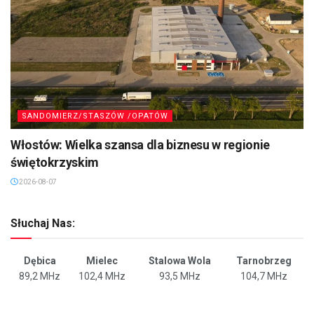
SANDOMIERZ/STASZÓW /OPATÓW
Włostów: Wielka szansa dla biznesu w regionie
świętokrzyskim
2026-08-07
Słuchaj Nas:
Dębica
Mielec
Stalowa Wola
Tarnobrzeg
89,2 MHz
102,4 MHz
93,5 MHz
104,7 MHz