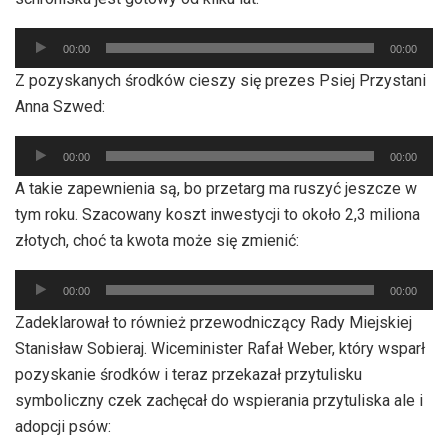
Odtwarzacz
00:00
00:00
plików
Z pozyskanych środków cieszy się prezes Psiej Przystani
dźwiękowych
Anna Szwed:
Odtwarzacz
00:00
00:00
plików
A takie zapewnienia są, bo przetarg ma ruszyć jeszcze w
dźwiękowych
tym roku. Szacowany koszt inwestycji to około 2,3 miliona
złotych, choć ta kwota może się zmienić:
Odtwarzacz
00:00
00:00
plików
Zadeklarował to również przewodniczący Rady Miejskiej
dźwiękowych
Stanisław Sobieraj. Wiceminister Rafał Weber, który wsparł
pozyskanie środków i teraz przekazał przytulisku
symboliczny czek zachęcał do wspierania przytuliska ale i
adopcji psów: