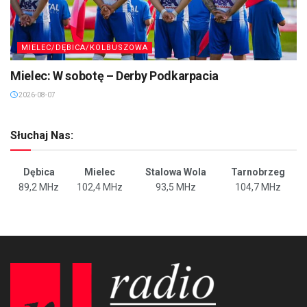
MIELEC/DĘBICA/KOLBUSZOWA
Mielec: W sobotę – Derby Podkarpacia
2026-08-07
Słuchaj Nas:
Dębica
Mielec
Stalowa Wola
Tarnobrzeg
89,2 MHz
102,4 MHz
93,5 MHz
104,7 MHz