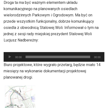
Droga ta ma być ważnym elementem układu
komunikacyjnego na planowanych osiedlach
wielorodzinnych Parkowym i Ogrodowym. Ma być on
przede wszystkim funkcjonalny, dobrze komunikujący
osiedla z obwodnicą Stalowej Woli. Informował o tym na
jednej z sesji rady miejskiej prezydent Stalowej Woli
Lucjusz Nadbereżny:
Odtwarzacz
plików
00:00
00:00
dźwiękowych
Biuro projektowe, które wygrało przetarg, będzie miało 14
miesięcy na wykonanie dokumentacji projektowej
planowanej drogi.