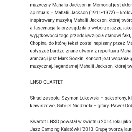
muzyczny Mahalia Jackson in Memorial jest ukło
spirituals – Mahalii Jackson (1911-1972) – kró
inspirowany muzyką Mahalii Jackson, której twó
a fascynacja ta przesądziła o wyborze jazzu, jako 
wyjątkowości tego przedsięwzięcia stanowi fakt
Chopina, do której tekst został napisany przez 
usłyszeć bardzo znane utwory z repertuaru Mahali
aranżacji jest Mark Soskin. Koncert jest wspania
muzycznej, legendarnej Mahalii Jackson, której 
LNSD QUARTET
Skład zespołu: Szymon Łukowski – saksofony, kla
klawiszowe, Gabriel Niedziela – gitary, Paweł Do
Kwartet LNSD powstał w kwietniu 2014 roku jako
Jazz Camping Kalatówki ’2013. Grupę tworzą lau