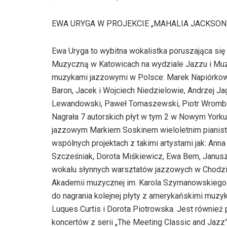
EWA URYGA W PROJEKCIE „MAHALIA JACKSON
Ewa Uryga to wybitna wokalistka poruszająca si
Muzyczną w Katowicach na wydziale Jazzu i Muz
muzykami jazzowymi w Polsce: Marek Napiórkows
Baron, Jacek i Wojciech Niedzielowie, Andrzej J
Lewandowski, Paweł Tomaszewski, Piotr Wrombel, 
Nagrała 7 autorskich płyt w tym 2 w Nowym York
jazzowym Markiem Soskinem wieloletnim pianistą 
wspólnych projektach z takimi artystami jak: An
Szcześniak, Dorota Miśkiewicz, Ewa Bem, Janusz
wokalu słynnych warsztatów jazzowych w Chodzie
Akademii muzycznej im. Karola Szymanowskiego 
do nagrania kolejnej płyty z amerykańskimi muzyk
Luques Curtis i Dorota Piotrowska. Jest równie
koncertów z serii „The Meeting Classic and Jazz”