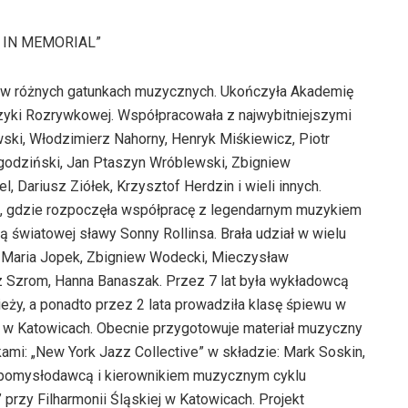
 IN MEMORIAL”
ę w różnych gatunkach muzycznych. Ukończyła Akademię
yki Rozrywkowej. Współpracowała z najwybitniejszymi
ki, Włodzimierz Nahorny, Henryk Miśkiewicz, Piotr
agodziński, Jan Ptaszyn Wróblewski, Zbigniew
Dariusz Ziółek, Krzysztof Herdzin i wieli innych.
u, gdzie rozpoczęła współpracę z legendarnym muzykiem
światowej sławy Sonny Rollinsa. Brała udział w wielu
na Maria Jopek, Zbigniew Wodecki, Mieczysław
 Szrom, Hanna Banaszak. Przez 7 lat była wykładowcą
ży, a ponadto przez 2 lata prowadziła klasę śpiewu w
w Katowicach. Obecnie przygotowuje materiał muzyczny
ami: „New York Jazz Collective” w składzie: Mark Soskin,
ż pomysłodawcą i kierownikiem muzycznym cyklu
 przy Filharmonii Śląskiej w Katowicach. Projekt