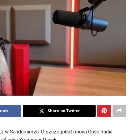
book
Share on Twitter
Jazz w Sandomierzu. O szczegółach mówi Gość Radia
y Kamila Kremiec – Panek: