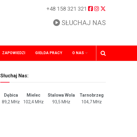
+48 158 321 321
SŁUCHAJ NAS
ZAPOWIEDZI
GIEŁDA PRACY
O NAS
Słuchaj Nas:
Dębica
Mielec
Stalowa Wola
Tarnobrzeg
89,2 MHz
102,4 MHz
93,5 MHz
104,7 MHz