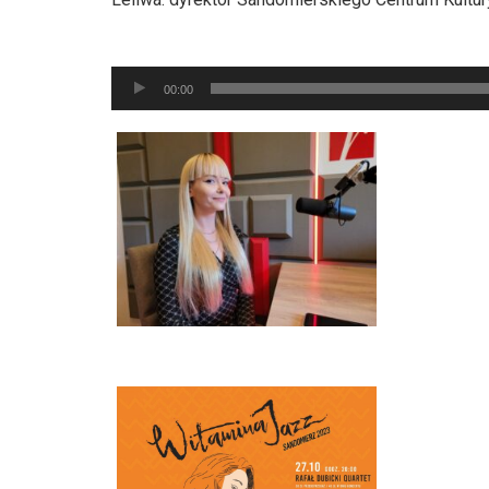
Odtwarzacz
plików
00:00
dźwiękowych