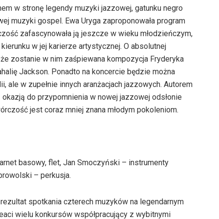
nem w stronę legendy muzyki jazzowej, gatunku negro
lowej muzyki gospel. Ewa Uryga zaproponowała program
rczość zafascynowała ją jeszcze w wieku młodzieńczym,
kierunku w jej karierze artystycznej. O absolutnej
, że zostanie w nim zaśpiewana kompozycja Fryderyka
Mahalię Jackson. Ponadto na koncercie będzie można
i, ale w zupełnie innych aranżacjach jazzowych. Autorem
łą okazją do przypomnienia w nowej jazzowej odsłonie
twórczość jest coraz mniej znana młodym pokoleniom.
rnet basowy, flet, Jan Smoczyński – instrumenty
browolski – perkusja.
 rezultat spotkania czterech muzyków na legendarnym
reaci wielu konkursów współpracujący z wybitnymi