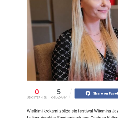
0
5
Share on Face
UDOSTĘPNIEŃ
OGLĄDANY
Wielkimi krokami zbliża się festiwal Witamina 
Leliwa: dyrektor Sandomierskiego Centrum Kultur