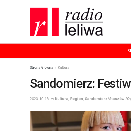
R
Strona Główna
Kultura
Sandomierz: Festiw
2023-10-18
w
Kultura
,
Region
,
Sandomierz/Staszów /O