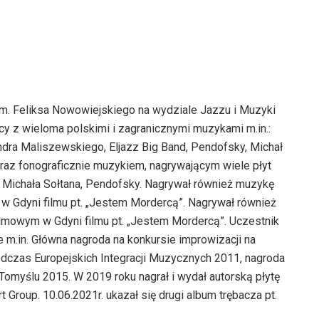
im. Feliksa Nowowiejskiego na wydziale Jazzu i Muzyki
y z wieloma polskimi i zagranicznymi muzykami m.in.:
dra Maliszewskiego, Eljazz Big Band, Pendofsky, Michał
oraz fonograficznie muzykiem, nagrywającym wiele płyt
” Michała Sołtana, Pendofsky. Nagrywał również muzykę
w Gdyni filmu pt. „Jestem Mordercą”. Nagrywał również
lmowym w Gdyni filmu pt. „Jestem Mordercą”. Uczestnik
 m.in. Główna nagroda na konkursie improwizacji na
odczas Europejskich Integracji Muzycznych 2011, nagroda
myślu 2015. W 2019 roku nagrał i wydał autorską płytę
 Group. 10.06.2021r. ukazał się drugi album trębacza pt.