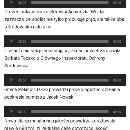
00:00
00:00
plików
Prezes połanieckiej elektrowni Agnieszka Wojdan
dźwiękowych
zaznacza, że spółka nie tylko produkuje prąd, ale także dba
o środowisko naturalne.
Odtwarzacz
00:00
00:00
plików
O znaczeniu stacji monitorującej jakość powietrza mówiła
dźwiękowych
Barbara Toczko z Głównego Inspektoratu Ochrony
Środowiska.
Odtwarzacz
00:00
00:00
plików
Gmina Połaniec także prowadzi proekologiczne działania
dźwiękowych
podkreśla burmistrz Jacek Nowak.
Odtwarzacz
00:00
00:00
plików
Nowa stacja monitoringu jakości powietrza kosztowała
dźwiękowych
prawie 680 tys. zł. Aktualne dane dotyczące jakości