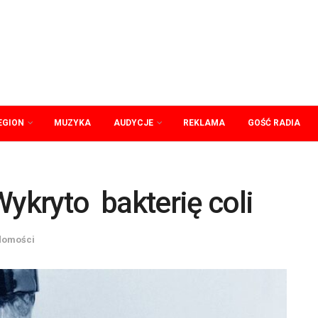
EGION
MUZYKA
AUDYCJE
REKLAMA
GOŚĆ RADIA
kryto bakterię coli
domości