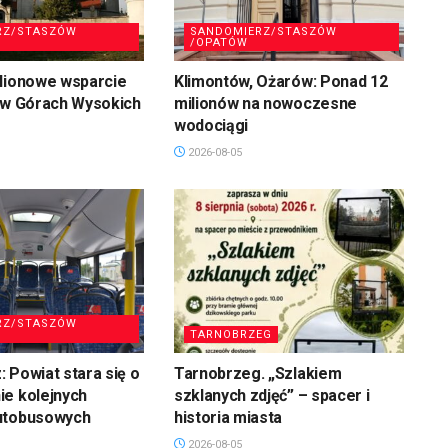
RZ/STASZÓW
SANDOMIERZ/STASZÓW
/OPATÓW
ilionowe wsparcie
Klimontów, Ożarów: Ponad 12
 w Górach Wysokich
milionów na nowoczesne
wodociągi
2026-08-05
RZ/STASZÓW
TARNOBRZEG
 Powiat stara się o
Tarnobrzeg. „Szlakiem
ie kolejnych
szklanych zdjęć” – spacer i
utobusowych
historia miasta
2026-08-05