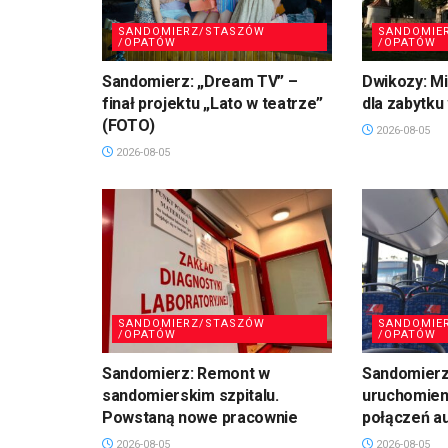
SANDOMIERZ/STASZÓW
SANDOMIE
/OPATÓW
/OPATÓW
Sandomierz: „Dream TV” –
Dwikozy: M
finał projektu „Lato w teatrze”
dla zabytku
(FOTO)
2026-08-05
2026-08-05
SANDOMIERZ/STASZÓW
SANDOMIE
/OPATÓW
/OPATÓW
Sandomierz: Remont w
Sandomierz:
sandomierskim szpitalu.
uruchomien
Powstaną nowe pracownie
połączeń a
2026-08-05
2026-08-05