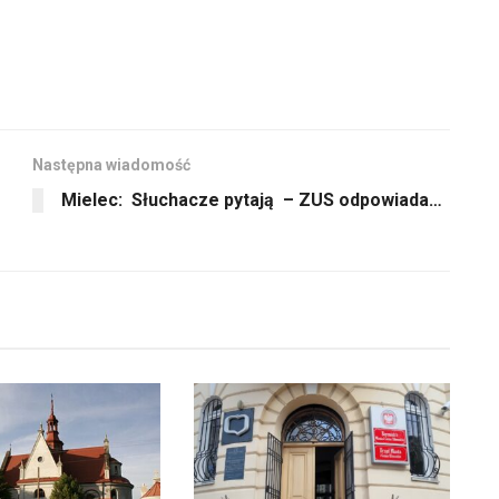
głośność.
zwiększyć
lub
zmniejszyć
głośność.
Następna wiadomość
Mielec: Słuchacze pytają – ZUS odpowiada…