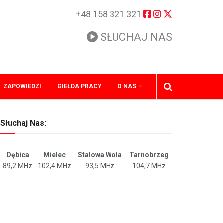
+48 158 321 321
SŁUCHAJ NAS
ZAPOWIEDZI
GIEŁDA PRACY
O NAS
Słuchaj Nas:
Dębica
Mielec
Stalowa Wola
Tarnobrzeg
89,2 MHz
102,4 MHz
93,5 MHz
104,7 MHz