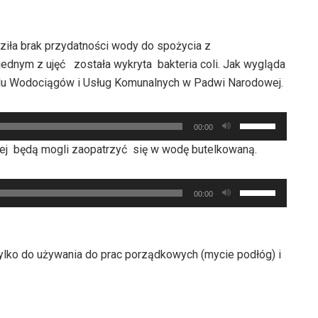
ziła brak przydatności wody do spożycia z
dnym z ujęć została wykryta bakteria coli. Jak wygląda
ładu Wodociągów i Usług Komunalnych w Padwi Narodowej.
Używaj
00:00
strzałek
j będą mogli zaopatrzyć się w wodę butelkowaną.
do
góry
Używaj
oraz
00:00
strzałek
do
do
dołu
góry
aby
lko do używania do prac porządkowych (mycie podłóg) i
oraz
zwiększyć
do
lub
dołu
zmniejszyć
aby