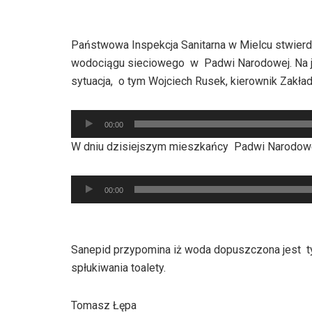
Państwowa Inspekcja Sanitarna w Mielcu stwierd
wodociągu sieciowego w Padwi Narodowej. Na je
sytuacja, o tym Wojciech Rusek, kierownik Zak
Odtwarzacz
00:00
plików
W dniu dzisiejszym mieszkańcy Padwi Narodowe
dźwiękowych
Odtwarzacz
00:00
plików
dźwiękowych
Sanepid przypomina iż woda dopuszczona jest ty
spłukiwania toalety.
Tomasz Łępa