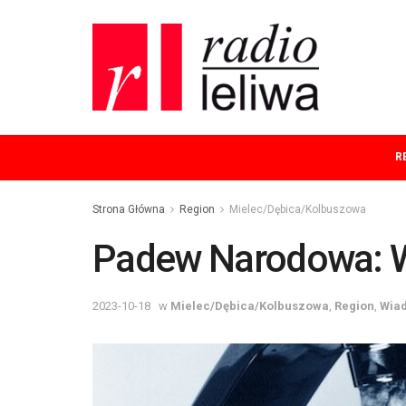
R
Strona Główna
Region
Mielec/Dębica/Kolbuszowa
Padew Narodowa: Wy
2023-10-18
w
Mielec/Dębica/Kolbuszowa
,
Region
,
Wia