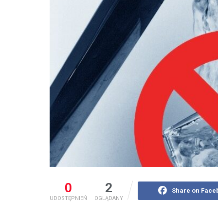
0
2
Share on Face
UDOSTĘPNIEŃ
OGLĄDANY