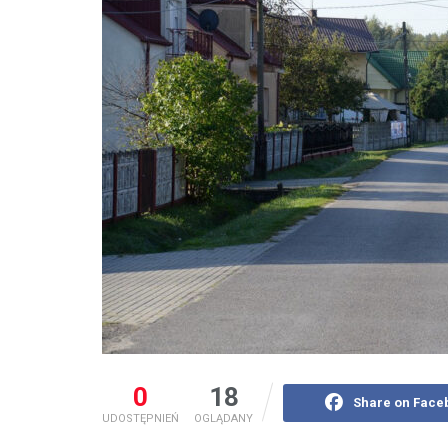
0
18
Share on Face
UDOSTĘPNIEŃ
OGLĄDANY