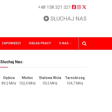
+48 158 321 321
SŁUCHAJ NAS
ZAPOWIEDZI
GIEŁDA PRACY
O NAS
Słuchaj Nas:
Dębica
Mielec
Stalowa Wola
Tarnobrzeg
89,2 MHz
102,4 MHz
93,5 MHz
104,7 MHz