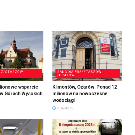
RZ/STASZÓW
SANDOMIERZ/STASZÓW
/OPATÓW
ilionowe wsparcie
Klimontów, Ożarów: Ponad 12
 w Górach Wysokich
milionów na nowoczesne
wodociągi
2026-08-05