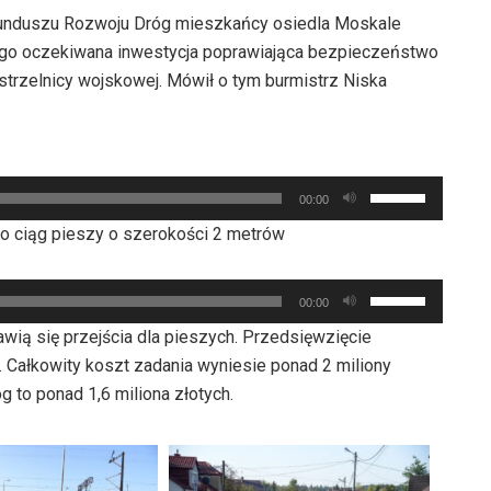
 Funduszu Rozwoju Dróg mieszkańcy osiedla Moskale
długo oczekiwana inwestycja poprawiająca bezpieczeństwo
strzelnicy wojskowej. Mówił o tym burmistrz Niska
Używaj
00:00
strzałek
ko ciąg pieszy o szerokości 2 metrów
do
góry
Używaj
oraz
00:00
strzałek
do
awią się przejścia dla pieszych. Przedsięwzięcie
do
dołu
 Całkowity koszt zadania wyniesie ponad 2 miliony
góry
aby
 to ponad 1,6 miliona złotych.
oraz
zwiększyć
do
lub
dołu
zmniejszyć