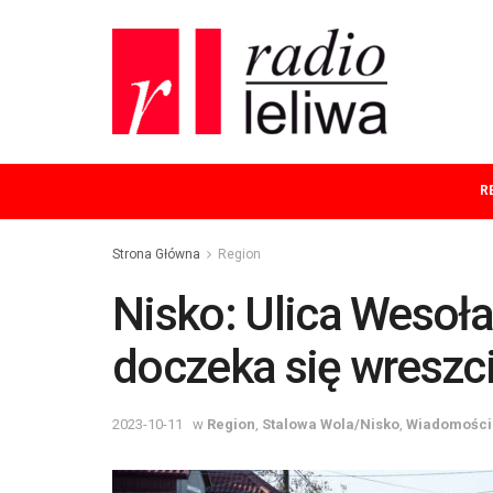
R
Strona Główna
Region
Nisko: Ulica Wesoła
doczeka się wreszc
2023-10-11
w
Region
,
Stalowa Wola/Nisko
,
Wiadomości