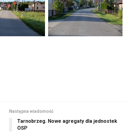
aby
głośność.
zwiększyć
lub
zmniejszyć
głośność.
Następna wiadomość
Tarnobrzeg. Nowe agregaty dla jednostek
OSP