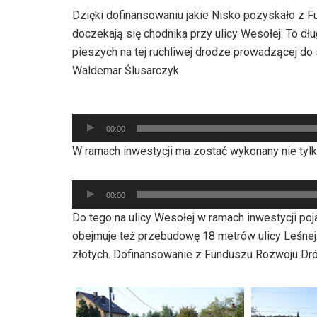
Dzięki dofinansowaniu jakie Nisko pozyskało z
doczekają się chodnika przy ulicy Wesołej. To 
pieszych na tej ruchliwej drodze prowadzącej do 
Waldemar Ślusarczyk
Odtwarzacz
plików
00:00
dźwiękowych
W ramach inwestycji ma zostać wykonany nie tyl
Odtwarzacz
00:00
plików
Do tego na ulicy Wesołej w ramach inwestycji poj
dźwiękowych
obejmuje też przebudowę 18 metrów ulicy Leśnej.
złotych. Dofinansowanie z Funduszu Rozwoju Dróg