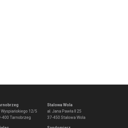
arnobrzeg
Stalowa Wola
. Wyspiańskiego 12/5
al. Jana Pawła II 25
9-400 Tarnobrzeg
37-450 Stalowa Wola
ielec
Sandomierz