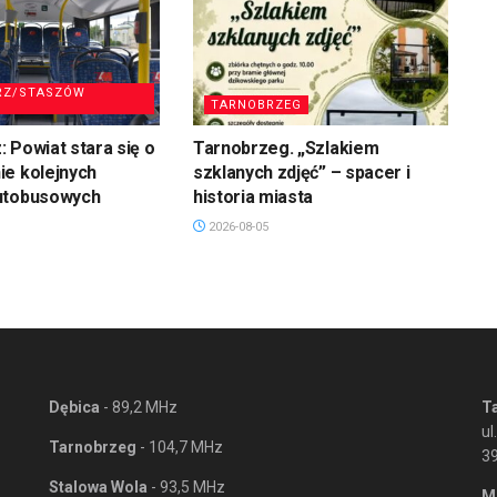
RZ/STASZÓW
TARNOBRZEG
 Powiat stara się o
Tarnobrzeg. „Szlakiem
ie kolejnych
szklanych zdjęć” – spacer i
utobusowych
historia miasta
2026-08-05
Dębica
- 89,2 MHz
T
ul
Tarnobrzeg
- 104,7 MHz
3
Stalowa Wola
- 93,5 MHz
M