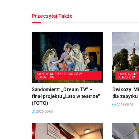
Przeczytaj Także
SANDOMIERZ/STASZÓW
SANDOMIE
/OPATÓW
/OPATÓW
Sandomierz: „Dream TV” –
Dwikozy: M
finał projektu „Lato w teatrze”
dla zabytku
(FOTO)
2026-08-05
2026-08-05