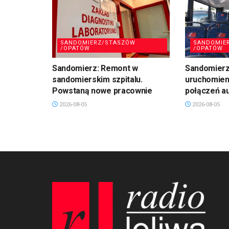
SANDOMIERZ/STASZÓW
SANDOMIE
/OPATÓW
/OPATÓW
Sandomierz: Remont w
Sandomierz:
sandomierskim szpitalu.
uruchomien
Powstaną nowe pracownie
połączeń a
2026-08-05
2026-08-05