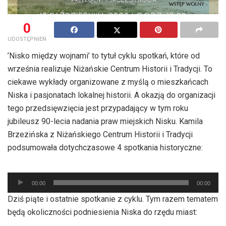
0
UDOSTĘPNIEŃ
’Nisko między wojnami’ to tytuł cyklu spotkań, które od
września realizuje Niżańskie Centrum Historii i Tradycji. To
ciekawe wykłady organizowane z myślą o mieszkańcach
Niska i pasjonatach lokalnej historii. A okazją do organizacji
tego przedsięwzięcia jest przypadający w tym roku
jubileusz 90-lecia nadania praw miejskich Nisku. Kamila
Brzezińska z Niżańskiego Centrum Historii i Tradycji
podsumowała dotychczasowe 4 spotkania historyczne:
Odtwarzacz
plików
00:00
00:00
dźwiękowych
Dziś piąte i ostatnie spotkanie z cyklu. Tym razem tematem
będą okoliczności podniesienia Niska do rzędu miast: