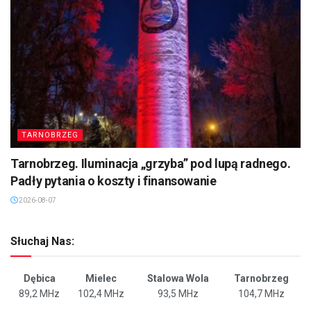
TARNOBRZEG
Tarnobrzeg. Iluminacja „grzyba” pod lupą radnego.
Padły pytania o koszty i finansowanie
2026-08-07
Słuchaj Nas:
Dębica
Mielec
Stalowa Wola
Tarnobrzeg
89,2 MHz
102,4 MHz
93,5 MHz
104,7 MHz