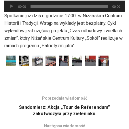
Odtwarzacz
00:00
00:00
plików
Spotkanie już dziś o godzinie 17.00 w Niżańskim Centrum
dźwiękowych
Historii i Tradycji. Wstęp na wykłady jest bezpłatny. Cykl
wykładów jest częścią projektu „Czas odbudowy i wielkich
zmian”, który Niżańskie Centrum Kultury „Sokół” realizuje w
ramach programu „Patriotyzm jutra”.
Poprzednia wiadomość
Sandomierz: Akcja „Tour de Referendum”
zakotwiczyła przy zieleniaku.
Następna wiadomość