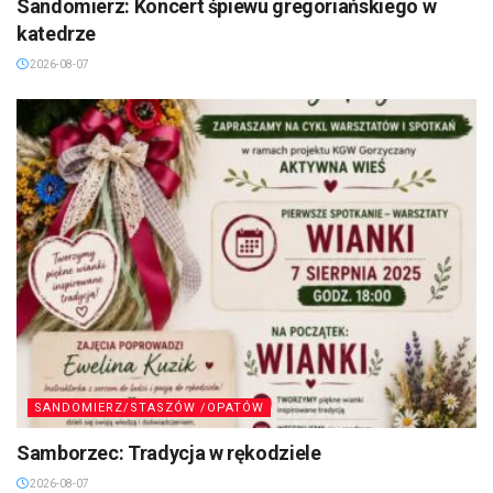
Sandomierz: Koncert śpiewu gregoriańskiego w
katedrze
2026-08-07
SANDOMIERZ/STASZÓW /OPATÓW
Samborzec: Tradycja w rękodziele
2026-08-07