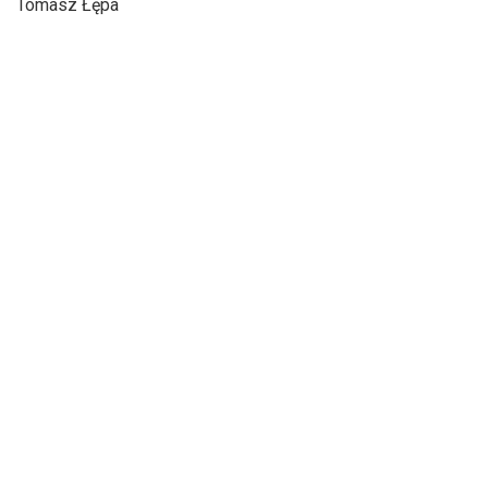
Tomasz Łępa