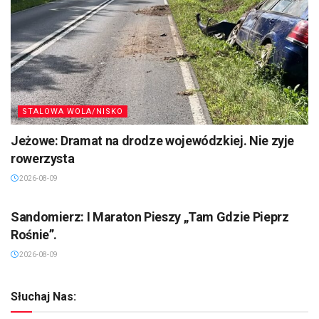
STALOWA WOLA/NISKO
Jeżowe: Dramat na drodze wojewódzkiej. Nie zyje
rowerzysta
2026-08-09
SANDOMIERZ/STASZÓW /OPATÓW
Sandomierz: I Maraton Pieszy „Tam Gdzie Pieprz
Rośnie”.
2026-08-09
Słuchaj Nas: