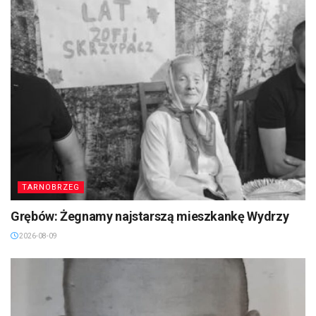
TARNOBRZEG
Grębów: Żegnamy najstarszą mieszkankę Wydrzy
2026-08-09