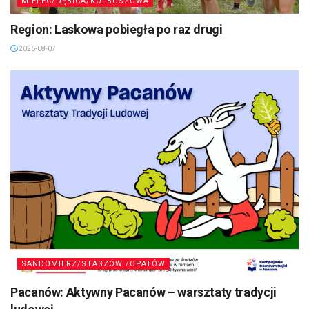
MIELEC/DĘBICA/KOLBUSZOWA
Region: Laskowa pobiegła po raz drugi
2026-08-07
SANDOMIERZ/STASZÓW /OPATÓW
Pacanów: Aktywny Pacanów – warsztaty tradycji