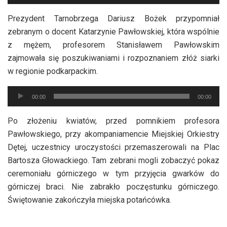
plików
dźwiękowych
Prezydent Tarnobrzega Dariusz Bożek przypomniał
zebranym o docent Katarzynie Pawłowskiej, która wspólnie
z mężem, profesorem Stanisławem Pawłowskim
zajmowała się poszukiwaniami i rozpoznaniem złóż siarki
w regionie podkarpackim.
Odtwarzacz
00:00
00:00
plików
dźwiękowych
Po złożeniu kwiatów, przed pomnikiem profesora
Pawłowskiego, przy akompaniamencie Miejskiej Orkiestry
Dętej, uczestnicy uroczystości przemaszerowali na Plac
Bartosza Głowackiego. Tam zebrani mogli zobaczyć pokaz
ceremoniału górniczego w tym przyjęcia gwarków do
górniczej braci. Nie zabrakło poczęstunku górniczego.
Świętowanie zakończyła miejska potańcówka.