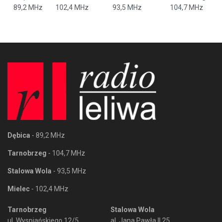
89,2 MHz
102,4 MHz
93,5 MHz
104,7 MHz
Dębica
- 89,2 MHz
Tarnobrzeg
- 104,7 MHz
Stalowa Wola
- 93,5 MHz
Mielec
- 102,4 MHz
Tarnobrzeg
Stalowa Wola
ul. Wyspiańskiego 12/5
al. Jana Pawła II 25