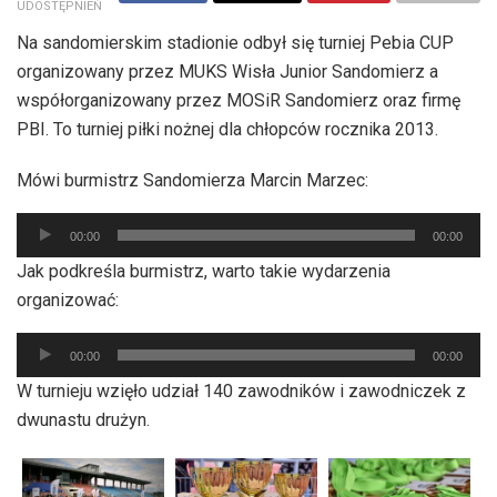
UDOSTĘPNIEŃ
Na sandomierskim stadionie odbył się turniej Pebia CUP
organizowany przez MUKS Wisła Junior Sandomierz a
współorganizowany przez MOSiR Sandomierz oraz firmę
PBI. To turniej piłki nożnej dla chłopców rocznika 2013.
Mówi burmistrz Sandomierza Marcin Marzec:
Odtwarzacz
00:00
00:00
plików
Jak podkreśla burmistrz, warto takie wydarzenia
dźwiękowych
organizować:
Odtwarzacz
00:00
00:00
plików
W turnieju wzięło udział 140 zawodników i zawodniczek z
dźwiękowych
dwunastu drużyn.