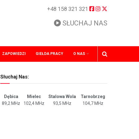
+48 158 321 321
SŁUCHAJ NAS
ZAPOWIEDZI
GIEŁDA PRACY
O NAS
Słuchaj Nas:
Dębica
Mielec
Stalowa Wola
Tarnobrzeg
89,2 MHz
102,4 MHz
93,5 MHz
104,7 MHz