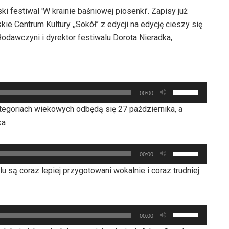
i festiwal 'W krainie baśniowej piosenki’. Zapisy już
kie Centrum Kultury ,,Sokół’’ z edycji na edycję cieszy się
awczyni i dyrektor festiwalu Dorota Nieradka,
Używaj
00:00
strzałek
tegoriach wiekowych odbędą się 27 października, a
do
ka
góry
oraz
Używaj
do
00:00
strzałek
dołu
u są coraz lepiej przygotowani wokalnie i coraz trudniej
do
aby
góry
zwiększyć
oraz
lub
Używaj
do
00:00
zmniejszyć
strzałek