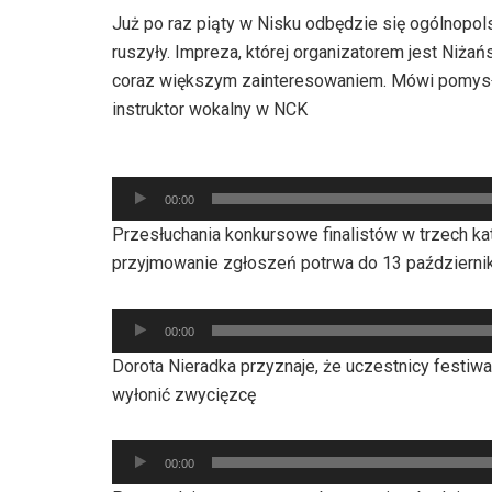
Już po raz piąty w Nisku odbędzie się ogólnopolsk
ruszyły. Impreza, której organizatorem jest Niżańs
coraz większym zainteresowaniem. Mówi pomysłod
instruktor wokalny w NCK
Odtwarzacz
00:00
plików
Przesłuchania konkursowe finalistów w trzech ka
dźwiękowych
przyjmowanie zgłoszeń potrwa do 13 październi
Odtwarzacz
00:00
plików
Dorota Nieradka przyznaje, że uczestnicy festiwal
dźwiękowych
wyłonić zwycięzcę
Odtwarzacz
00:00
plików