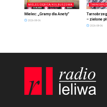
MIELEC/DĘBICA/KOLBUSZOWA
TARNOBRZ
Mielec: „Gramy dla Anety”
Tarnobrzeg.
– zielone p
2026-08-06
2026-08-06