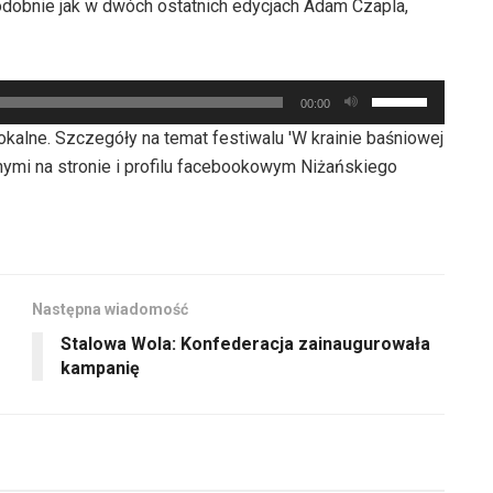
dołu
obnie jak w dwóch ostatnich edycjach Adam Czapla,
głośność.
do
aby
góry
zwiększyć
oraz
lub
Używaj
do
00:00
zmniejszyć
strzałek
dołu
kalne. Szczegóły na temat festiwalu 'W krainie baśniowej
głośność.
do
aby
nymi na stronie i profilu facebookowym Niżańskiego
góry
zwiększyć
oraz
lub
do
zmniejszyć
dołu
głośność.
aby
Następna wiadomość
zwiększyć
Stalowa Wola: Konfederacja zainaugurowała
lub
kampanię
zmniejszyć
głośność.