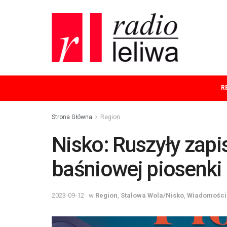
R
Strona Główna
Region
Nisko: Ruszyły zapis
baśniowej piosenki
2023-09-12
w
Region
,
Stalowa Wola/Nisko
,
Wiadomości