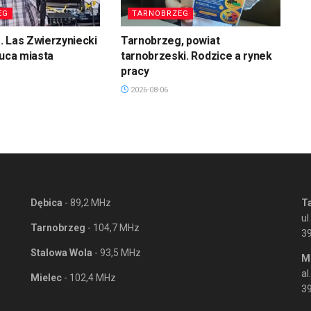
EG
TARNOBRZEG
 Las Zwierzyniecki
Tarnobrzeg, powiat
łuca miasta
tarnobrzeski. Rodzice a rynek
pracy
2026-08-06
Dębica
- 89,2 MHz
T
ul
Tarnobrzeg
- 104,7 MHz
3
Stalowa Wola
- 93,5 MHz
M
al
Mielec
- 102,4 MHz
39