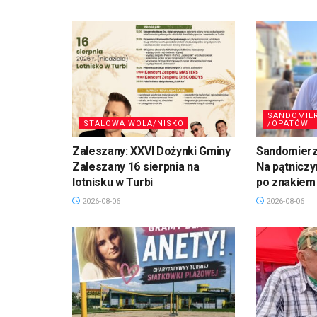
SANDOMIE
STALOWA WOLA/NISKO
/OPATÓW
Zaleszany: XXVI Dożynki Gminy
Sandomierz,
Zaleszany 16 sierpnia na
Na pątniczy
lotnisku w Turbi
po znakiem
2026-08-06
2026-08-06