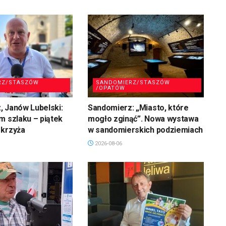
RZ/STASZÓW
SANDOMIERZ/STASZÓW
/OPATÓW
 Janów Lubelski:
Sandomierz: „Miasto, które
m szlaku – piątek
mogło zginąć”. Nowa wystawa
 krzyża
w sandomierskich podziemiach
2026-08-06