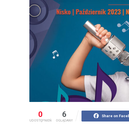
0
6
Share on Face
UDOSTĘPNIEŃ
OGLĄDANY