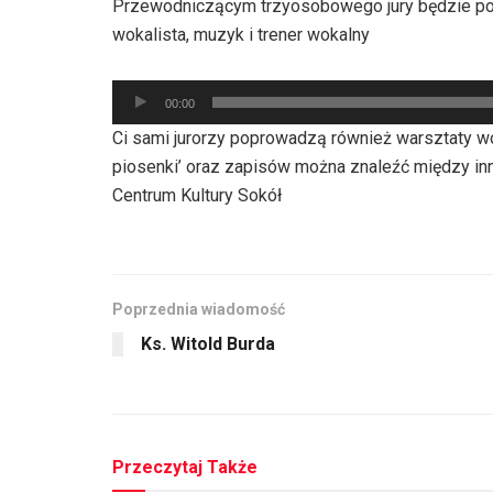
Przewodniczącym trzyosobowego jury będzie pod
dźwiękowych
wokalista, muzyk i trener wokalny
Odtwarzacz
00:00
plików
Ci sami jurorzy poprowadzą również warsztaty wo
dźwiękowych
piosenki’ oraz zapisów można znaleźć między in
Centrum Kultury Sokół
Poprzednia wiadomość
Ks. Witold Burda
Przeczytaj Także