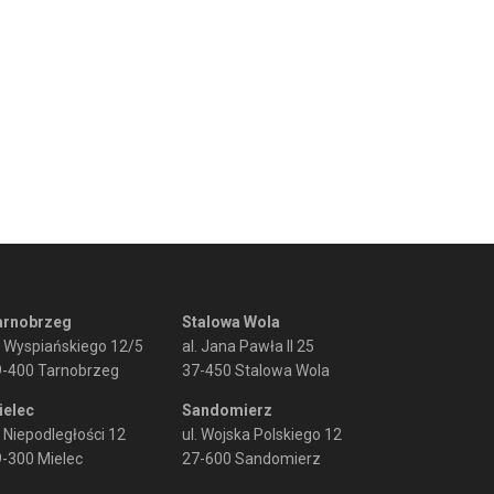
arnobrzeg
Stalowa Wola
. Wyspiańskiego 12/5
al. Jana Pawła II 25
9-400 Tarnobrzeg
37-450 Stalowa Wola
ielec
Sandomierz
. Niepodległości 12
ul. Wojska Polskiego 12
-300 Mielec
27-600 Sandomierz