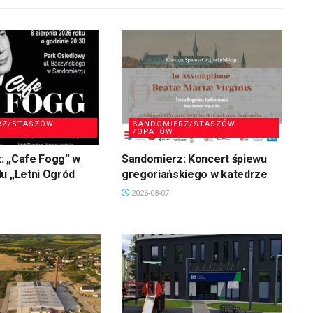
RZ/STASZÓW
SANDOMIERZ/STASZÓW
/OPATÓW
: „Cafe Fogg” w
Sandomierz: Koncert śpiewu
u „Letni Ogród
gregoriańskiego w katedrze
2026-08-07