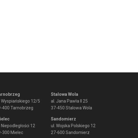
arnobrzeg
Stalowa Wola
. Wyspiańskiego 12/5
al. Jana Pawła II 25
9-400 Tarnobrzeg
37-450 Stalowa Wola
ielec
Sandomierz
. Niepodległości 12
ul. Wojska Polskiego 12
-300 Mielec
27-600 Sandomierz