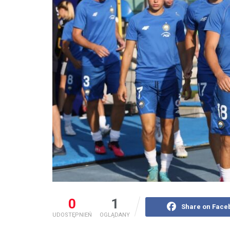
0
1
Share on Face
UDOSTĘPNIEŃ
OGLĄDANY