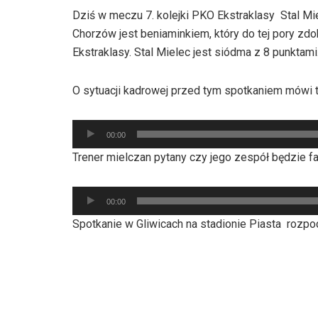
Dziś w meczu 7. kolejki PKO Ekstraklasy Stal M
Chorzów jest beniaminkiem, który do tej pory zdo
Ekstraklasy. Stal Mielec jest siódma z 8 punktami
O sytuacji kadrowej przed tym spotkaniem mówi tr
Odtwarzacz
00:00
plików
Trener mielczan pytany czy jego zespół będzie f
dźwiękowych
Odtwarzacz
00:00
plików
Spotkanie w Gliwicach na stadionie Piasta rozpoc
dźwiękowych