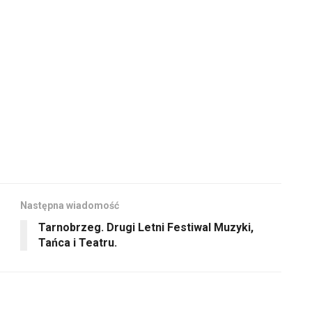
aby
głośność.
zwiększyć
lub
zmniejszyć
głośność.
Następna wiadomość
Tarnobrzeg. Drugi Letni Festiwal Muzyki,
Tańca i Teatru.