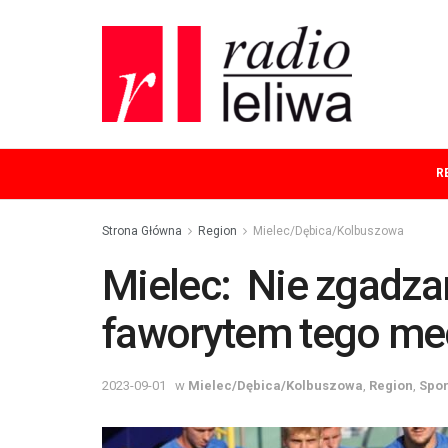
R
Strona Główna
Region
Mielec/Dębica/Kolbuszowa
Mielec: Nie zgadza
faworytem tego m
2023-09-01
w
Mielec/Dębica/Kolbuszowa
,
Region
,
Spor