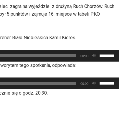
ielec zagra na wyjeździe z drużyną Ruch Chorzów. Ruch
był 5 punktów i zajmuje 16. miejsce w tabeli PKO
.
ener Biało Niebieskich Kamil Kiereś.
Używaj
00:00
strzałek
aworytem tego spotkania, odpowiada:
do
góry
Używaj
oraz
00:00
strzałek
do
znie się o godz. 20.30.
do
dołu
góry
aby
oraz
zwiększyć
do
lub
dołu
zmniejszyć