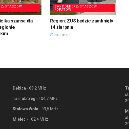
RZ/STASZÓW
SANDOMIERZ/STASZÓW
/OPATÓW
elka szansa dla
Region: ZUS będzie zamknięty
egionie
14 sierpnia
skim
2026-08-07
Dębica
- 89,2 MHz
T
ul
Tarnobrzeg
- 104,7 MHz
3
Stalowa Wola
- 93,5 MHz
M
al
Mielec
- 102,4 MHz
39