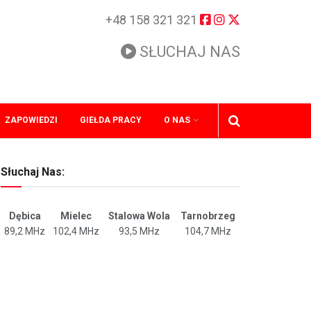
+48 158 321 321
SŁUCHAJ NAS
ZAPOWIEDZI
GIEŁDA PRACY
O NAS
Słuchaj Nas:
Dębica
Mielec
Stalowa Wola
Tarnobrzeg
89,2 MHz
102,4 MHz
93,5 MHz
104,7 MHz