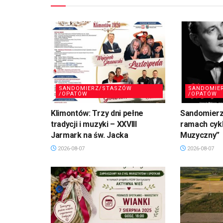
SANDOMIERZ/STASZÓW
SANDOMIE
/OPATÓW
/OPATÓW
Klimontów: Trzy dni pełne
Sandomierz
tradycji i muzyki – XXVIII
ramach cykl
Jarmark na św. Jacka
Muzyczny”
2026-08-07
2026-08-07