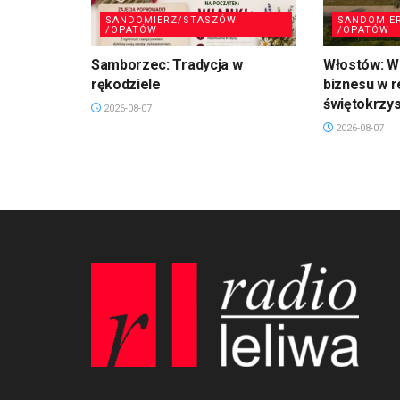
SANDOMIERZ/STASZÓW
SANDOMIE
/OPATÓW
/OPATÓW
Samborzec: Tradycja w
Włostów: Wi
rękodziele
biznesu w r
świętokrzy
2026-08-07
2026-08-07