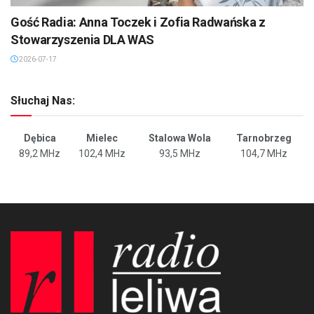
Gość Radia: Anna Toczek i Zofia Radwańska z
Stowarzyszenia DLA WAS
2026-07-17
Słuchaj Nas:
Dębica
Mielec
Stalowa Wola
Tarnobrzeg
89,2 MHz
102,4 MHz
93,5 MHz
104,7 MHz