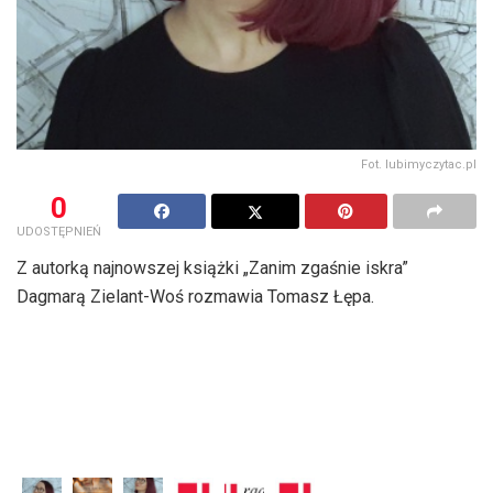
Fot. lubimyczytac.pl
0
UDOSTĘPNIEŃ
Z autorką najnowszej książki „Zanim zgaśnie iskra”
Dagmarą Zielant-Woś rozmawia Tomasz Łępa.