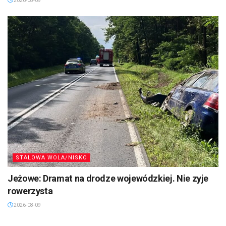
2026-08-09
STALOWA WOLA/NISKO
Jeżowe: Dramat na drodze wojewódzkiej. Nie zyje
rowerzysta
2026-08-09
SANDOMIERZ/STASZÓW /OPATÓW