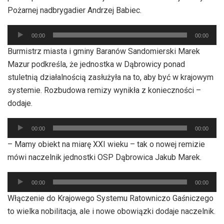
Pożarnej nadbrygadier Andrzej Babiec.
Odtwarzacz
00:00
00:00
plików
Burmistrz miasta i gminy Baranów Sandomierski Marek
dźwiękowych
Mazur podkreśla, że jednostka w Dąbrowicy ponad
stuletnią działalnością zasłużyła na to, aby być w krajowym
systemie. Rozbudowa remizy wynikła z konieczności –
dodaje.
Odtwarzacz
00:00
00:00
plików
– Mamy obiekt na miarę XXI wieku – tak o nowej remizie
dźwiękowych
mówi naczelnik jednostki OSP Dąbrowica Jakub Marek.
Odtwarzacz
00:00
00:00
plików
Włączenie do Krajowego Systemu Ratowniczo Gaśniczego
dźwiękowych
to wielka nobilitacja, ale i nowe obowiązki dodaje naczelnik.