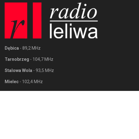
Dębica
- 89,2 MHz
Tarnobrzeg
- 104,7 MHz
Stalowa Wola
- 93,5 MHz
Mielec
- 102,4 MHz
Tarnobrzeg
Stalowa Wola
ul. Wyspiańskiego 12/5
al. Jana Pawła II 25
39-400 Tarnobrzeg
37-450 Stalowa Wola
Mielec
Sandomierz
al. Niepodległości 12
ul. Wojska Polskiego 12
39-300 Mielec
27-600 Sandomierz