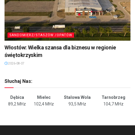
SANDOMIERZ/STASZÓW /OPATÓW
Włostów: Wielka szansa dla biznesu w regionie
świętokrzyskim
2026-08-07
Słuchaj Nas:
Dębica
Mielec
Stalowa Wola
Tarnobrzeg
89,2 MHz
102,4 MHz
93,5 MHz
104,7 MHz