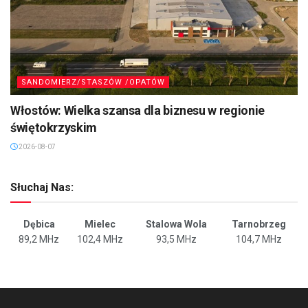
SANDOMIERZ/STASZÓW /OPATÓW
Włostów: Wielka szansa dla biznesu w regionie
świętokrzyskim
2026-08-07
Słuchaj Nas:
Dębica
Mielec
Stalowa Wola
Tarnobrzeg
89,2 MHz
102,4 MHz
93,5 MHz
104,7 MHz