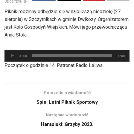
UDOSTĘPNIEŃ
Piknik rodzinny odbędzie się w najbliższą niedzielę (27
sierpnia) w Szczytnikach w gminie Dwikozy. Organizatorem
jest Koło Gospodyń Wiejskich. Mówi jego przewodnicząca
Anna Stola
Odtwarzacz
00:00
00:00
plików
Początek o godzinie 14. Patronat Radio Leliwa.
dźwiękowych
Poprzednia wiadomość
Spie: Letni Piknik Sportowy
Następna wiadomość
Harasiuki: Grzyby 2023.