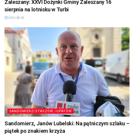
Zaleszany: XXVI Dożynki Gminy Zaleszany 16
sierpnia na lotnisku w Turbi
2026-08-06
SANDOMIERZ/STASZÓW /OPATÓW
Sandomierz, Janów Lubelski: Na pątniczym szlaku –
piątek po znakiem krzyża