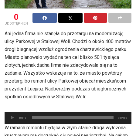
0
UDOSTĘPNIEŃ
Ani jedna firma nie stanęła do przetargu na modernizację
ulicy Parkowej w Stalowej Woli. Chodzi o około 400 metrów
drogi biegnącej wzdłuż ogrodzenia charzewickiego parku.
Miasto planowało wydać na ten cel blisko 501 tysiąca
złotych, jednak żadna firma nie zdecydowała się na to
zadanie. Wszystko wskazuje na to, że miasto powtórzy
przetarg, bo remont ulicy Parkowej obiecał mieszkańcom
prezydent Lucjusz Nadbereżny podczas ubiegłorocznych
spotkań osiedlowych w Stalowej Woli:
Odtwarzacz
00:00
00:00
plików
W ramach remontu będąca w złym stanie droga wyłożona
dźwiękowych
kruszywem ma doczekać się nowej nawierzchni. Na całym