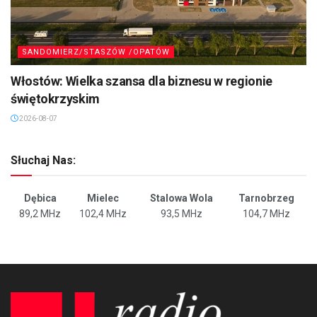
SANDOMIERZ/STASZÓW /OPATÓW
Włostów: Wielka szansa dla biznesu w regionie
świętokrzyskim
2026-08-07
Słuchaj Nas:
Dębica
Mielec
Stalowa Wola
Tarnobrzeg
89,2 MHz
102,4 MHz
93,5 MHz
104,7 MHz