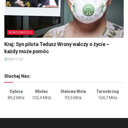
WIADOMOŚCI
Kraj: Syn pilota Tedusz Wrony walczy o życie –
każdy może pomóc
2024-11-22
Słuchaj Nas:
Dębica
Mielec
Stalowa Wola
Tarnobrzeg
89,2 MHz
102,4 MHz
93,5 MHz
104,7 MHz