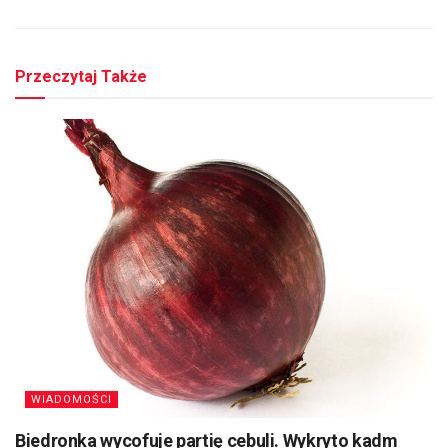
Przeczytaj Także
WIADOMOŚCI
Biedronka wycofuje partię cebuli. Wykryto kadm