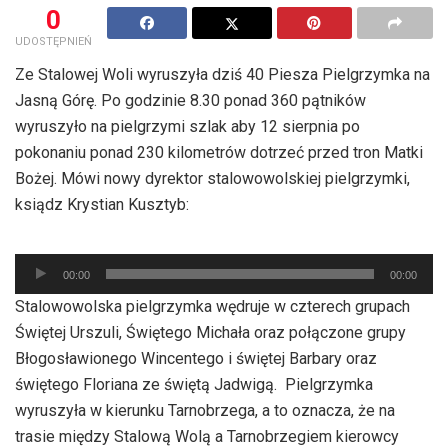
0
UDOSTĘPNIEŃ
Ze Stalowej Woli wyruszyła dziś 40 Piesza Pielgrzymka na
Jasną Górę. Po godzinie 8.30 ponad 360 pątników
wyruszyło na pielgrzymi szlak aby 12 sierpnia po
pokonaniu ponad 230 kilometrów dotrzeć przed tron Matki
Bożej. Mówi nowy dyrektor stalowowolskiej pielgrzymki,
ksiądz Krystian Kusztyb:
Odtwarzacz
plików
00:00
00:00
dźwiękowych
Stalowowolska pielgrzymka wędruje w czterech grupach
Świętej Urszuli, Świętego Michała oraz połączone grupy
Błogosławionego Wincentego i świętej Barbary oraz
świętego Floriana ze świętą Jadwigą. Pielgrzymka
wyruszyła w kierunku Tarnobrzega, a to oznacza, że na
trasie między Stalową Wolą a Tarnobrzegiem kierowcy