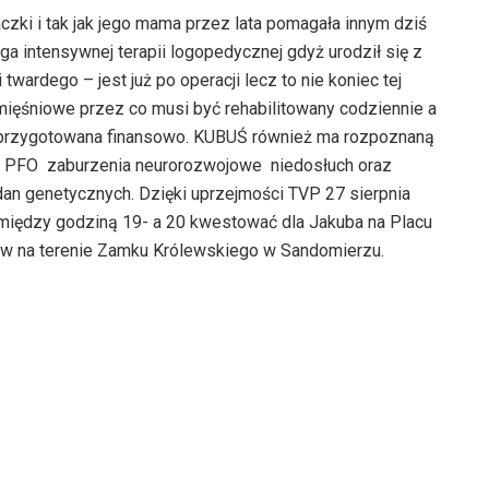
czki i tak jak jego mama przez lata pomagała innym dziś
ga intensywnej terapii logopedycznej gdyż urodził się z
ardego – jest już po operacji lecz to nie koniec tej
 mięśniowe przez co musi być rehabilitowany codziennie a
est przygotowana finansowo. KUBUŚ również ma rozpoznaną
ca PFO zaburzenia neurorozwojowe niedosłuch oraz
dan genetycznych. Dzięki uprzejmości TVP 27 sierpnia
między godziną 19- a 20 kwestować dla Jakuba na Placu
tów na terenie Zamku Królewskiego w Sandomierzu.