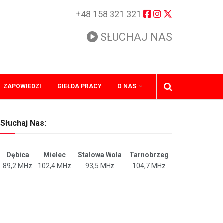
+48 158 321 321
SŁUCHAJ NAS
ZAPOWIEDZI
GIEŁDA PRACY
O NAS
Słuchaj Nas:
Dębica
Mielec
Stalowa Wola
Tarnobrzeg
89,2 MHz
102,4 MHz
93,5 MHz
104,7 MHz