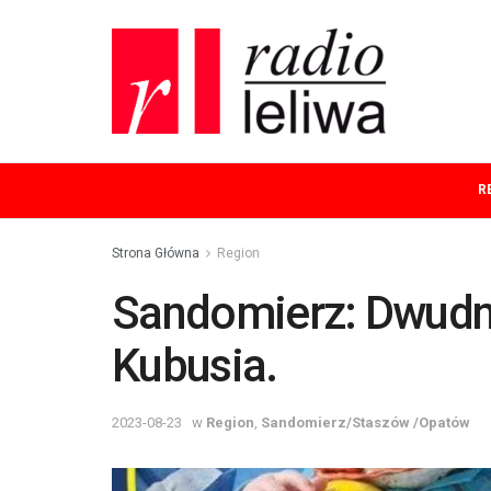
R
Strona Główna
Region
Sandomierz: Dwudn
Kubusia.
2023-08-23
w
Region
,
Sandomierz/Staszów /Opatów