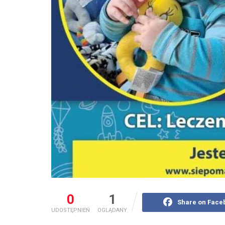
0
1
Share on Face
UDOSTĘPNIEŃ
OGLĄDANY