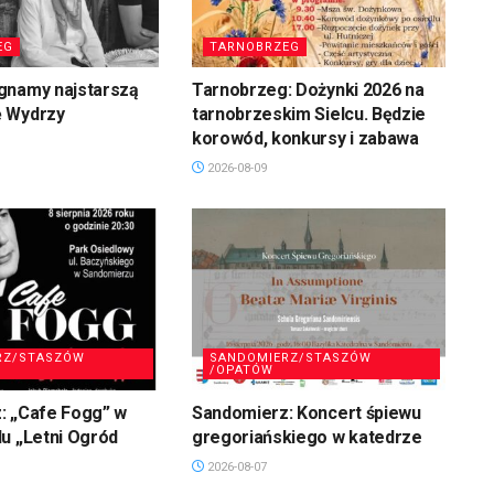
EG
TARNOBRZEG
gnamy najstarszą
Tarnobrzeg: Dożynki 2026 na
 Wydrzy
tarnobrzeskim Sielcu. Będzie
korowód, konkursy i zabawa
2026-08-09
RZ/STASZÓW
SANDOMIERZ/STASZÓW
/OPATÓW
: „Cafe Fogg” w
Sandomierz: Koncert śpiewu
u „Letni Ogród
gregoriańskiego w katedrze
2026-08-07