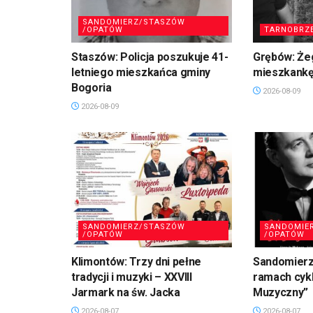
SANDOMIERZ/STASZÓW
/OPATÓW
TARNOBRZ
Staszów: Policja poszukuje 41-
Grębów: Że
letniego mieszkańca gminy
mieszkankę
Bogoria
2026-08-09
2026-08-09
SANDOMIERZ/STASZÓW
SANDOMIE
/OPATÓW
/OPATÓW
Klimontów: Trzy dni pełne
Sandomierz
tradycji i muzyki – XXVIII
ramach cykl
Jarmark na św. Jacka
Muzyczny”
2026-08-07
2026-08-07