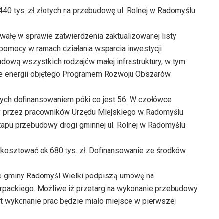
40 tys. zł złotych na przebudowę ul. Rolnej w Radomyślu
łę w sprawie zatwierdzenia zaktualizowanej listy
a pomocy w ramach działania wsparcia inwestycji
dową wszystkich rodzajów małej infrastruktury, w tym
nie energii objętego Programem Rozwoju Obszarów
ętych dofinansowaniem póki co jest 56. W czołówce
ny przez pracowników Urzędu Miejskiego w Radomyślu
apu przebudowy drogi gminnej ul. Rolnej w Radomyślu
kosztować ok.680 tys. zł. Dofinansowanie ze środków
e gminy Radomyśl Wielki podpiszą umowę na
packiego. Możliwe iż przetarg na wykonanie przebudowy
t wykonanie prac będzie miało miejsce w pierwszej