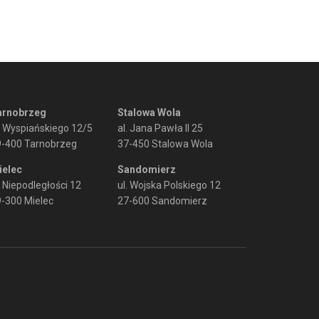
arnobrzeg
Stalowa Wola
. Wyspiańskiego 12/5
al. Jana Pawła II 25
9-400 Tarnobrzeg
37-450 Stalowa Wola
ielec
Sandomierz
. Niepodległości 12
ul. Wojska Polskiego 12
-300 Mielec
27-600 Sandomierz