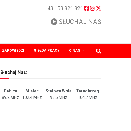
+48 158 321 321
SŁUCHAJ NAS
ZAPOWIEDZI
GIEŁDA PRACY
O NAS
Słuchaj Nas:
Dębica
Mielec
Stalowa Wola
Tarnobrzeg
89,2 MHz
102,4 MHz
93,5 MHz
104,7 MHz