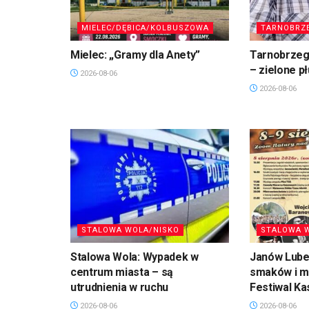
MIELEC/DĘBICA/KOLBUSZOWA
TARNOBRZ
Mielec: „Gramy dla Anety”
Tarnobrzeg.
– zielone p
2026-08-06
2026-08-06
STALOWA WOLA/NISKO
STALOWA 
Stalowa Wola: Wypadek w
Janów Lubel
centrum miasta – są
smaków i mu
utrudnienia w ruchu
Festiwal Ka
2026-08-06
2026-08-06