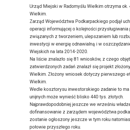
Urząd Miejski w Radomyślu Wielkim otrzyma ok. 4
Wielkim.
Zarząd Województwa Podkarpackiego podjął uchwa
operacji informującej o kolejności przysługiwani
związanych z tworzeniem, ulepszaniem lub rozbu
inwestycji w energię odnawialną i w oszczędza
Wiejskich na lata 2014-2020.
Na liście znalazło się 81 wniosków, z czego obj
zatwierdzonych zadań znalazł się projekt złożo
Wielkim. Złożony wniosek dotyczy pierwszego et
Wielkim.
Wedle kosztorysu inwestorskiego zadanie to ma 
unijnych może wynieść blisko 440 tys. złotych.
Najprawdopodobniej jeszcze we wrześniu władz
dofinansowanie z zarządem województwa podkar
zostanie ogłoszony jeszcze w tym roku natomias
połowie przyszłego roku.