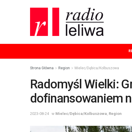
R
Strona Główna
Region
Mielec/Dębica/Kolbuszowa
Radomyśl Wielki: G
dofinansowaniem n
2023-08-24
w
Mielec/Dębica/Kolbuszowa
,
Region