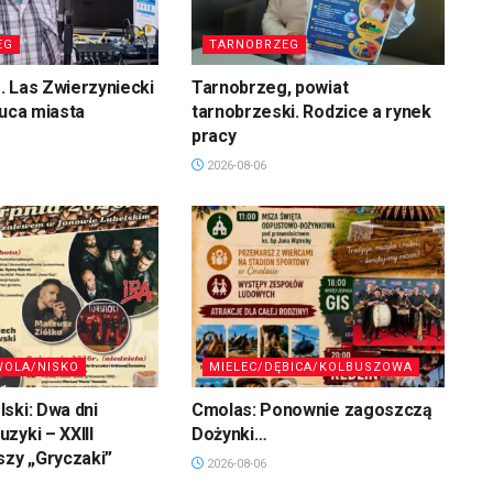
EG
TARNOBRZEG
 Las Zwierzyniecki
Tarnobrzeg, powiat
łuca miasta
tarnobrzeski. Rodzice a rynek
pracy
2026-08-06
WOLA/NISKO
MIELEC/DĘBICA/KOLBUSZOWA
ski: Dwa dni
Cmolas: Ponownie zagoszczą
zyki – XXIII
Dożynki…
szy „Gryczaki”
2026-08-06