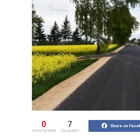
0
7
Share on Face
UDOSTĘPNIEŃ
OGLĄDANY