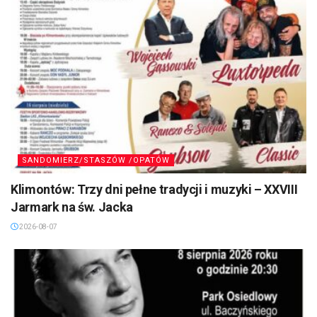
SANDOMIERZ/STASZÓW /OPATÓW
Klimontów: Trzy dni pełne tradycji i muzyki – XXVIII
Jarmark na św. Jacka
2026-08-07