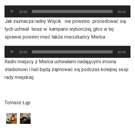
Odtwarzacz
00:00
00:00
plików
Jak zaznacza radny Wójcik nie powinno procedować się
dźwiękowych
tych uchwał teraz w kampanii wyborczej, głos w tej
sprawie powinni mieć także mieszkańcy Mielca.
Odtwarzacz
00:00
00:00
plików
Radni miejscy z Mielca uchwałami nadającymi imiona
dźwiękowych
stadionowi i hali będą zajmować się podczas kolejnej sesji
rady miejskiej.
Tomasz Łęp