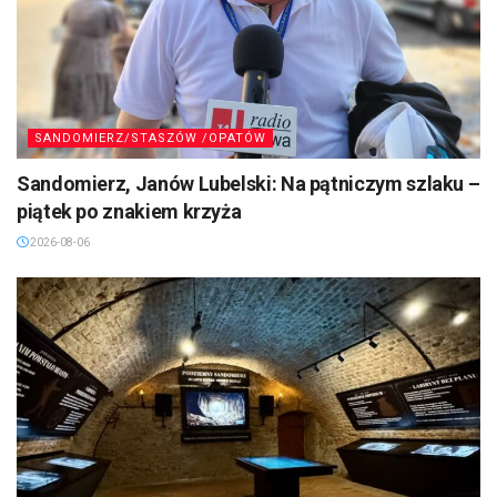
SANDOMIERZ/STASZÓW /OPATÓW
Sandomierz, Janów Lubelski: Na pątniczym szlaku –
piątek po znakiem krzyża
2026-08-06