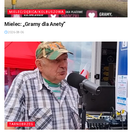
MIELEC/DĘBICA/KOLBUSZOWA
Mielec: „Gramy dla Anety”
2026-08-06
TARNOBRZEG