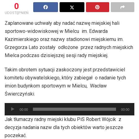
0
UDOSTĘPNIEŃ
Zaplanowane uchwały aby nadać nazwę miejskiej hali
sportowo-widowiskowej w Mielcu im. Edwarda
Kazimierskiego oraz nazwy stadionowi miejskiemu im.
Grzegorza Lato zostały odłożone przez radnych miejskich
Mielca podczas dzisiejszej sesji rady miejskiej.
Takim obrotem sytuacji zaskoczony jest przedstawiciel
komitetu obywatelskiego, który zabiegał o nadanie tych
imion budynkom sportowym w Mielcu, Wacław
Świerczyński.
Odtwarzacz
00:00
00:00
plików
Jak tłumaczy radny miejski klubu PiS Robert Wójcik z
dźwiękowych
decyzja nadania nazw dla tych obiektów warto jeszcze
poczekać.