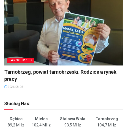
TARNOBRZEG
Tarnobrzeg, powiat tarnobrzeski. Rodzice a rynek
pracy
2026-08-06
Słuchaj Nas:
Dębica
Mielec
Stalowa Wola
Tarnobrzeg
89,2 MHz
102,4 MHz
93,5 MHz
104,7 MHz