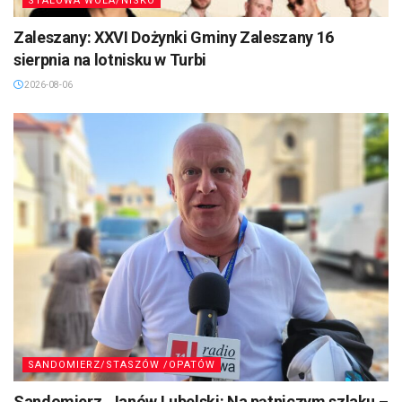
STALOWA WOLA/NISKO
Zaleszany: XXVI Dożynki Gminy Zaleszany 16
sierpnia na lotnisku w Turbi
2026-08-06
SANDOMIERZ/STASZÓW /OPATÓW
Sandomierz, Janów Lubelski: Na pątniczym szlaku –