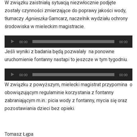
W związku zaistniałą sytuacją niezwłocznie podjęte
dźwiękowych
zostały czynności zmierzające do poprawy jakości wody,
tłumaczy
Agnieszka
Garncarz, naczelnik wydziału ochrony
środowiska w mieleckim magistracie.
Odtwarzacz
00:00
00:00
plików
Jeśli wyniki z badania będą pozwalały na ponowne
dźwiękowych
uruchomienie fontanny nastapi to jeszcze w tym tygodniu.
Odtwarzacz
00:00
00:00
plików
W związku z powyższym, mielecki magistrat przypomina o
dźwiękowych
obowiązującym regulaminie korzystania z fontanny
zabraniającym m.in.: picia wody z fontanny, mycia się oraz
pozostawiania dzieci bez opieki.
Tomasz Łępa