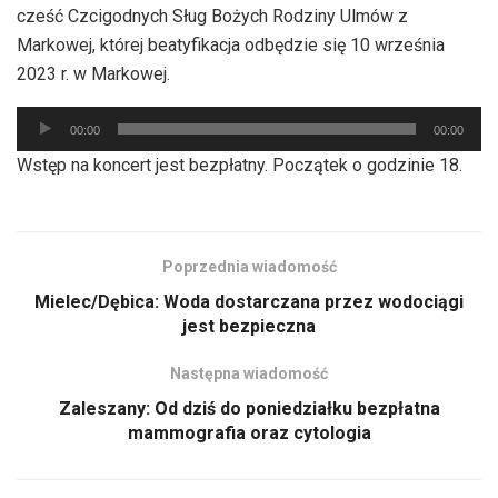
cześć Czcigodnych Sług Bożych Rodziny Ulmów z
Markowej, której beatyfikacja odbędzie się 10 września
2023 r. w Markowej.
Odtwarzacz
00:00
00:00
plików
Wstęp na koncert jest bezpłatny. Początek o godzinie 18.
dźwiękowych
Poprzednia wiadomość
Mielec/Dębica: Woda dostarczana przez wodociągi
jest bezpieczna
Następna wiadomość
Zaleszany: Od dziś do poniedziałku bezpłatna
mammografia oraz cytologia