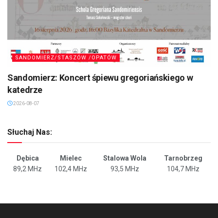
SANDOMIERZ/STASZÓW /OPATÓW
Sandomierz: Koncert śpiewu gregoriańskiego w
katedrze
2026-08-07
Słuchaj Nas:
Dębica
Mielec
Stalowa Wola
Tarnobrzeg
89,2 MHz
102,4 MHz
93,5 MHz
104,7 MHz