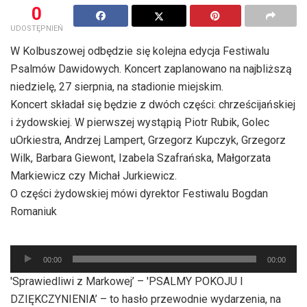
0
UDOSTĘPNIEŃ
W Kolbuszowej odbędzie się kolejna edycja Festiwalu
Psalmów Dawidowych. Koncert zaplanowano na najbliższą
niedzielę, 27 sierpnia, na stadionie miejskim.
Koncert składał się będzie z dwóch części: chrześcijańskiej
i żydowskiej. W pierwszej wystąpią Piotr Rubik, Golec
uOrkiestra, Andrzej Lampert, Grzegorz Kupczyk, Grzegorz
Wilk, Barbara Giewont, Izabela Szafrańska, Małgorzata
Markiewicz czy Michał Jurkiewicz.
O części żydowskiej mówi dyrektor Festiwalu Bogdan
Romaniuk
Odtwarzacz
00:00
00:00
plików
'Sprawiedliwi z Markowej’ – 'PSALMY POKOJU I
dźwiękowych
DZIĘKCZYNIENIA’ – to hasło przewodnie wydarzenia, na