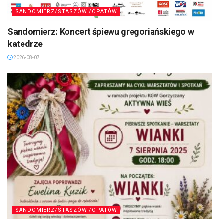
SANDOMIERZ/STASZÓW /OPATÓW
Sandomierz: Koncert śpiewu gregoriańskiego w
katedrze
2026-08-07
SANDOMIERZ/STASZÓW /OPATÓW