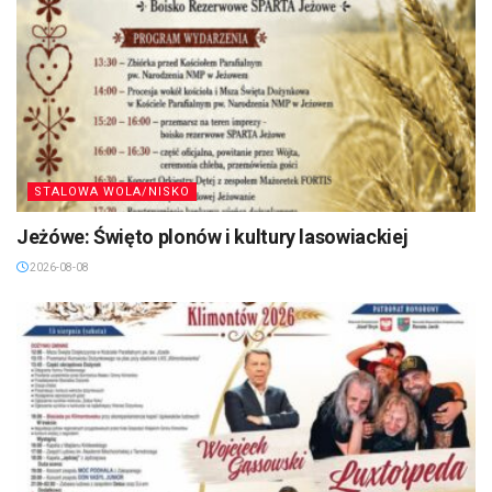
STALOWA WOLA/NISKO
Jeżówe: Święto plonów i kultury lasowiackiej
2026-08-08