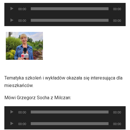
Odtwarzacz
00:00
00:00
plików
Odtwarzacz
dźwiękowych
00:00
00:00
plików
dźwiękowych
Tematyka szkoleń i wykładów okazała się interesująca dla
mieszkańców.
Mówi Grzegorz Socha z Milczan:
Odtwarzacz
00:00
00:00
plików
Odtwarzacz
dźwiękowych
00:00
00:00
plików