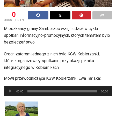
0
UDOSTĘPNIEŃ
Mieszkańcy gminy Samborzec wzięli udział w cyklu
spotkań informacyjno-promocyjnych, których tematem było
bezpieczeństwo.
Organizatorem jednego z nich było KGW Kobierzanki,
które zorganizowały spotkanie przy okazji pikniku
integracyjnego w Kobiernikach.
Mówi przewodnicząca KGW Kobierzanki Ewa Tańska:
Odtwarzacz
00:00
00:00
plików
dźwiękowych