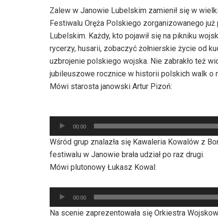
Zalew w Janowie Lubelskim zamienił się w wiel
Festiwalu Oręża Polskiego zorganizowanego już
Lubelskim. Każdy, kto pojawił się na pikniku wo
rycerzy, husarii, zobaczyć żołnierskie życie od 
uzbrojenie polskiego wojska. Nie zabrakło też w
jubileuszowe rocznice w historii polskich walk o
Mówi starosta janowski Artur Pizoń:
Odtwarzacz
plików
00:00
dźwiękowych
Wśród grup znalazła się Kawaleria Kowalów z Bo
festiwalu w Janowie brała udział po raz drugi.
Mówi plutonowy Łukasz Kowal:
Odtwarzacz
00:00
plików
Na scenie zaprezentowała się Orkiestra Wojskowa