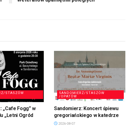
RZ/STASZÓW
SANDOMIERZ/STASZÓW
/OPATÓW
: „Cafe Fogg” w
Sandomierz: Koncert śpiewu
u „Letni Ogród
gregoriańskiego w katedrze
2026-08-07