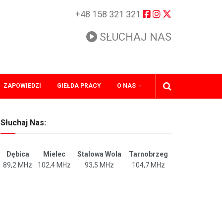
+48 158 321 321
SŁUCHAJ NAS
ZAPOWIEDZI
GIEŁDA PRACY
O NAS
Słuchaj Nas:
Dębica
Mielec
Stalowa Wola
Tarnobrzeg
89,2 MHz
102,4 MHz
93,5 MHz
104,7 MHz