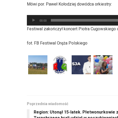
dźwiękowych
Mówi por. Paweł Kołodziej dowódca orkiestry:
Odtwarzacz
00:00
plików
Festiwal zakończył koncert Piotra Cugowskiego o
dźwiękowych
fot. FB Festiwal Oręża Polskiego
Poprzednia wiadomość
Region: Utonął 15-latek. Płetwonurkowie 
Tarnobrzega brali udział w poszukiwaniac