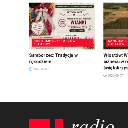
SANDOMIERZ/STASZÓW
SANDOMIE
/OPATÓW
/OPATÓW
Samborzec: Tradycja w
Włostów: Wi
rękodziele
biznesu w r
świętokrzy
2026-08-07
2026-08-07