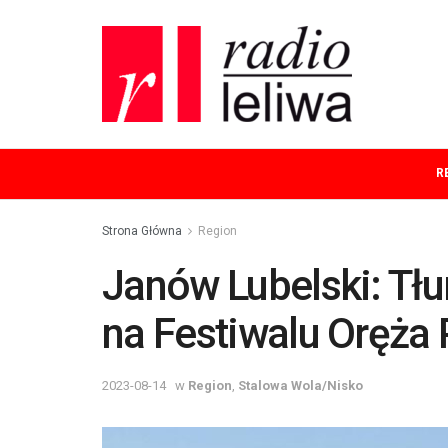
R
Strona Główna
Region
Janów Lubelski: Tłu
na Festiwalu Oręża
2023-08-14
w
Region
,
Stalowa Wola/Nisko