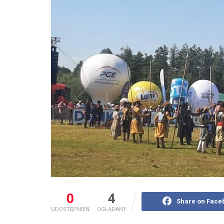
0
4
Share on Face
UDOSTĘPNIEŃ
OGLĄDANY