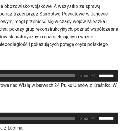
kie obozowisko wojskowe. A wszystko za sprawą
 po raz trzeci przez Starostwo Powiatowe w Janowie
jskowym, mógł przenieść się w czasy wojów Mieszka I,
kuchni, pokazy grup rekonstrukcyjnych, poznać współczesne
idowisk historycznych upamiętniających ważne
 niepodległość i pokazujących potęgę oręża polskiego.
Używaj
00:00
strzałek
rowa nad Wisłą w barwach 24 Pułku Ułanów z Kraśnika. W
do
góry
oraz
do
Używaj
dołu
00:00
strzałek
aby
 z Lublina.