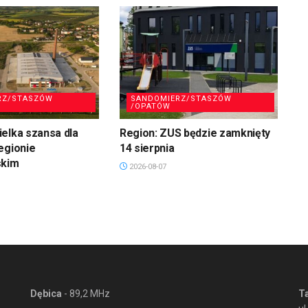
RZ/STASZÓW
SANDOMIERZ/STASZÓW
/OPATÓW
elka szansa dla
Region: ZUS będzie zamknięty
egionie
14 sierpnia
skim
2026-08-07
Dębica
- 89,2 MHz
T