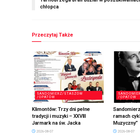
chłopca
Przeczytaj Także
SANDOMIERZ/STASZÓW
SANDOMIE
/OPATÓW
/OPATÓW
Klimontów: Trzy dni pełne
Sandomierz
tradycji i muzyki – XXVIII
ramach cykl
Jarmark na św. Jacka
Muzyczny”
2026-08-07
2026-08-07