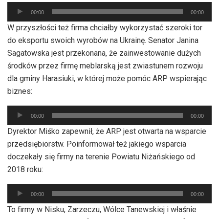
Odtwarzacz
00:00
00:00
plików
W przyszłości też firma chciałby wykorzystać szeroki tor
dźwiękowych
do eksportu swoich wyrobów na Ukrainę. Senator Janina
Sagatowska jest przekonana, że zainwestowanie dużych
środków przez firmę meblarską jest zwiastunem rozwoju
dla gminy Harasiuki, w której może pomóc ARP wspierając
biznes:
Odtwarzacz
00:00
00:00
plików
Dyrektor Miśko zapewnił, że ARP jest otwarta na wsparcie
dźwiękowych
przedsiębiorstw. Poinformował też jakiego wsparcia
doczekały się firmy na terenie Powiatu Niżańskiego od
2018 roku:
Odtwarzacz
00:00
00:00
plików
To firmy w Nisku, Zarzeczu, Wólce Tanewskiej i właśnie
dźwiękowych