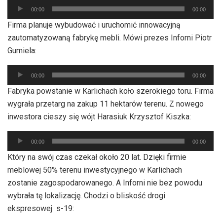
plików
00:00
00:00
dźwiękowych
Firma planuje wybudować i uruchomić innowacyjną
zautomatyzowaną fabrykę mebli. Mówi prezes Inforni Piotr
Gumiela:
Odtwarzacz
00:00
00:00
plików
Fabryka powstanie w Karlichach koło szerokiego toru. Firma
dźwiękowych
wygrała przetarg na zakup 11 hektarów terenu. Z nowego
inwestora cieszy się wójt Harasiuk Krzysztof Kiszka:
Odtwarzacz
00:00
00:00
plików
Który na swój czas czekał około 20 lat. Dzięki firmie
dźwiękowych
meblowej 50% terenu inwestycyjnego w Karlichach
zostanie zagospodarowanego. A Inforni nie bez powodu
wybrała tę lokalizację. Chodzi o bliskość drogi
ekspresowej s-19: