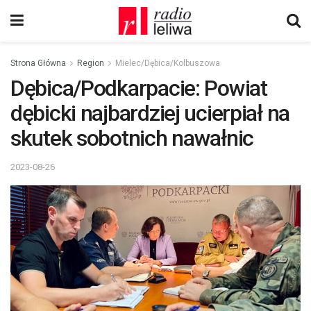
Strona Główna
Region
Mielec/Dębica/Kolbuszowa
Dębica/Podkarpacie: Powiat
dębicki najbardziej ucierpiał na
skutek sobotnich nawałnic
2023-08-26