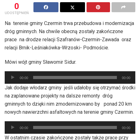
0
UDOSTĘPNIEŃ
Na terenie gminy Czermin trwa przebudowa i modernizacja
dróg gminnych. Na chwile obecną zostały zakończone
prace na drodze relacji Szafranów-Czermin-Zawada oraz
relacji Brnik-Leśniakówka-Wrzoski- Podmoście.
Mówi wójt gminy Sławomir Sidur.
Odtwarzacz
00:00
00:00
plików
Jak dodaje włodarz gminy jeśli udałoby się otrzymać środki
dźwiękowych
na zaplanowane projekty na dalsze remonty dróg
gminnych to dzięki nim zmodernizowano by ponad 20 km
nowych nawierzchni asfaltowych na terenie gminy Czermin.
Odtwarzacz
00:00
00:00
plików
W ostatnim czasie zakończone zostały także prace przy