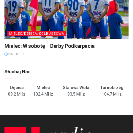
MIELEC/DĘBICA/KOLBUSZOWA
Mielec: W sobotę – Derby Podkarpacia
2026-08-07
Słuchaj Nas:
Dębica
Mielec
Stalowa Wola
Tarnobrzeg
89,2 MHz
102,4 MHz
93,5 MHz
104,7 MHz