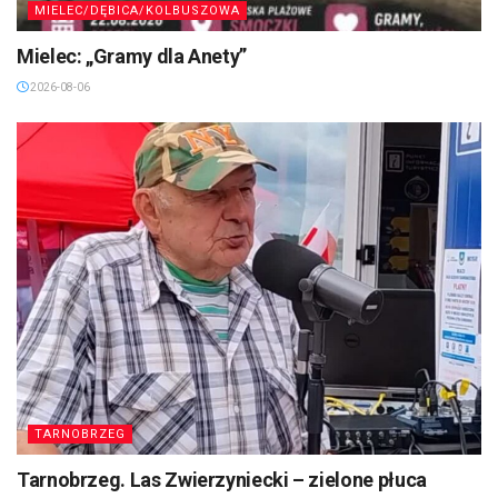
MIELEC/DĘBICA/KOLBUSZOWA
Mielec: „Gramy dla Anety”
2026-08-06
TARNOBRZEG
Tarnobrzeg. Las Zwierzyniecki – zielone płuca