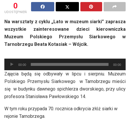
0
UDOSTĘPNIEŃ
Na warsztaty z cyklu „Lato w muzeum siarki” zaprasza
wszystkie zainteresowane dzieci kierowniczka
Muzeum Polskiego Przemysłu Siarkowego w
Tarnobrzegu Beata Kotasiak – Wójcik.
Odtwarzacz
00:00
00:00
plików
Zajęcia będą się odbywały w lipcu i sierpniu. Muzeum
dźwiękowych
Polskiego Przemysłu Siarkowego w Tarnobrzegu mieści
się w budynku dawnego spichlerza dworskiego, przy ulicy
profesora Stanisława Pawłowskiego 14.
W tym roku przypada 70. rocznica odkrycia złóż siarki w
rejonie Tarnobrzega.