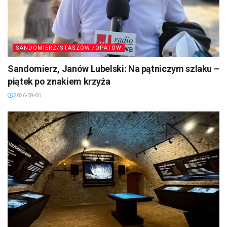
SANDOMIERZ/STASZÓW /OPATÓW
Sandomierz, Janów Lubelski: Na pątniczym szlaku –
piątek po znakiem krzyża
2026-08-06