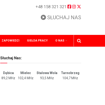
+48 158 321 321
SŁUCHAJ NAS
ZAPOWIEDZI
GIEŁDA PRACY
O NAS
Słuchaj Nas:
Dębica
Mielec
Stalowa Wola
Tarnobrzeg
89,2 MHz
102,4 MHz
93,5 MHz
104,7 MHz