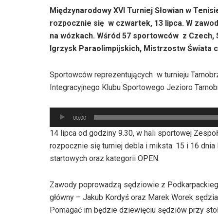
Międzynarodowy XVI Turniej Słowian w Tenis
rozpocznie się w czwartek, 13 lipca. W zawo
na wózkach. Wśród 57 sportowców z Czech, Słow
Igrzysk Paraolimpijskich, Mistrzostw Świata 
Sportowców reprezentujących w turnieju Tarnobr
Integracyjnego Klubu Sportowego Jezioro Tarnob
Odtwarzacz
00:00
plików
14 lipca od godziny 9.30, w hali sportowej Zespoł
dźwiękowych
rozpocznie się turniej debla i miksta. 15 i 16 dni
startowych oraz kategorii OPEN.
Zawody poprowadzą sędziowie z Podkarpackieg
główny – Jakub Kordyś oraz Marek Worek sędzia 
Pomagać im będzie dziewięciu sędziów przy sto