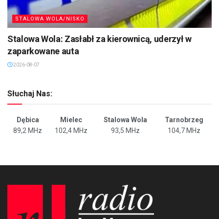
STALOWA WOLA/NISKO
Stalowa Wola: Zasłabł za kierownicą, uderzył w
zaparkowane auta
2026-08-07
Słuchaj Nas:
Dębica
Mielec
Stalowa Wola
Tarnobrzeg
89,2 MHz
102,4 MHz
93,5 MHz
104,7 MHz