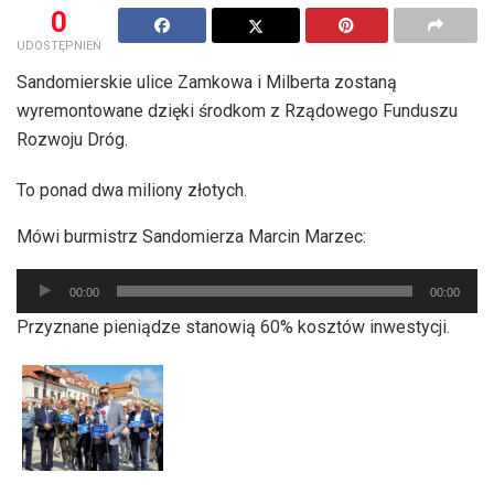
0
UDOSTĘPNIEŃ
Sandomierskie ulice Zamkowa i Milberta zostaną
wyremontowane dzięki środkom z Rządowego Funduszu
Rozwoju Dróg.
To ponad dwa miliony złotych.
Mówi burmistrz Sandomierza Marcin Marzec:
Odtwarzacz
00:00
00:00
plików
Przyznane pieniądze stanowią 60% kosztów inwestycji.
dźwiękowych