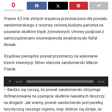
0
UDOSTĘPNIEŃ
Prawie 4,5 mln złotych wsparcia przeznaczono dla powiatu
sandomierskiego z rezerwy celowej budżetu państwa na
usuwanie skutków klęsk żywiołowych. Umowy podpisał z
samorządowcami wicewojewoda świętokrzyski Rafał
Nowak.
Rządowe pieniądze powiat przeznaczy na wykonanie
trzech inwestycji. Mówi starosta sandomierski Marcin
Piwnik:
Odtwarzacz
00:00
00:00
plików
– Bardzo się cieszę, że powiat sandomierski otrzymuje
dźwiękowych
dofinansowanie na usunięcie skutków nawalnych deszczy
na drogach. Jak wiemy, powiat sandomierski jest perełką
turystyczną naszego regionu, więc dobrze się dzieje, że