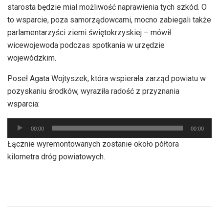
starosta będzie miał możliwość naprawienia tych szkód. O
to wsparcie, poza samorządowcami, mocno zabiegali także
parlamentarzyści ziemi świętokrzyskiej – mówił
wicewojewoda podczas spotkania w urzędzie
wojewódzkim.
Poseł Agata Wojtyszek, która wspierała zarząd powiatu w
pozyskaniu środków, wyraziła radość z przyznania
wsparcia:
Odtwarzacz
00:00
00:00
plików
Łącznie wyremontowanych zostanie około półtora
dźwiękowych
kilometra dróg powiatowych.