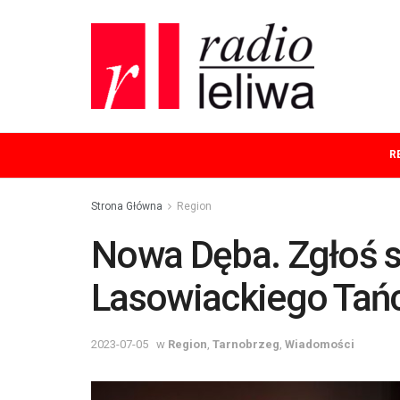
R
Strona Główna
Region
Nowa Dęba. Zgłoś s
Lasowiackiego Tań
2023-07-05
w
Region
,
Tarnobrzeg
,
Wiadomości