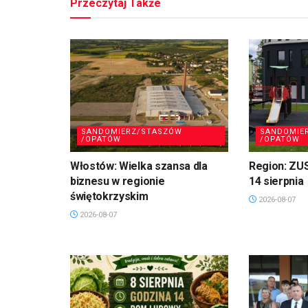
Przeczytaj Także
SANDOMIERZ/STASZÓW
SANDOMIE
/OPATÓW
/OPATÓW
Włostów: Wielka szansa dla
Region: ZU
biznesu w regionie
14 sierpnia
świętokrzyskim
2026-08-07
2026-08-07