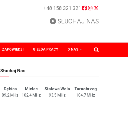
+48 158 321 321
SŁUCHAJ NAS
ZAPOWIEDZI
GIEŁDA PRACY
O NAS
Słuchaj Nas:
Dębica
Mielec
Stalowa Wola
Tarnobrzeg
89,2 MHz
102,4 MHz
93,5 MHz
104,7 MHz