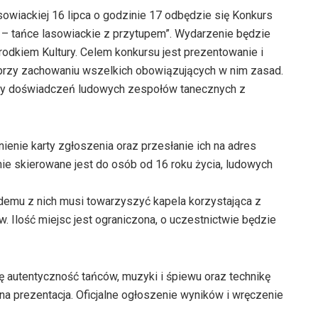
sowiackiej 16 lipca o godzinie 17 odbędzie się Konkurs
 – tańce lasowiackie z przytupem”. Wydarzenie będzie
dkiem Kultury. Celem konkursu jest prezentowanie i
 przy zachowaniu wszelkich obowiązujących w nim zasad.
any doświadczeń ludowych zespołów tanecznych z
ienie karty zgłoszenia oraz przesłanie ich na adres
nie skierowane jest do osób od 16 roku życia, ludowych
emu z nich musi towarzyszyć kapela korzystająca z
 Ilość miejsc jest ograniczona, o uczestnictwie będzie
ę autentyczność tańców, muzyki i śpiewu oraz technikę
lna prezentacja. Oficjalne ogłoszenie wyników i wręczenie