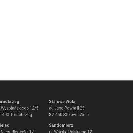
arnobrzeg
Stalowa Wola
. Wyspiańskiego 12/5
al. Jana Pawła II 25
9-400 Tarnobrzeg
37-450 Stalowa Wola
ielec
Sandomierz
. Niepodległości 12
ul. Wojska Polskiego 12