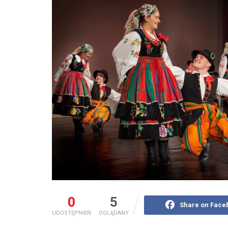
0
5
Share on Face
UDOSTĘPNIEŃ
OGLĄDANY