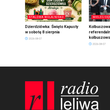
STALOWA WOLA/NISKO
MIELEC/DĘ
Dzierdziówka: Święto Kapusty
Kolbuszowa
w sobotę 8 sierpnia
referendal
kolbuszows
2026-08-07
2026-08-07