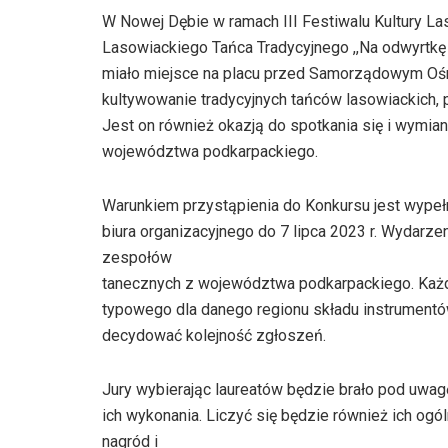
W Nowej Dębie w ramach III Festiwalu Kultury La
Lasowiackiego Tańca Tradycyjnego ,,Na odwyrtkę
miało miejsce na placu przed Samorządowym Ośro
kultywowanie tradycyjnych tańców lasowiackich,
Jest on również okazją do spotkania się i wymi
województwa podkarpackiego.
Warunkiem przystąpienia do Konkursu jest wypełn
biura organizacyjnego do 7 lipca 2023 r. Wydarze
zespołów
tanecznych z województwa podkarpackiego. Każd
typowego dla danego regionu składu instrumentów.
decydować kolejność zgłoszeń.
Jury wybierając laureatów będzie brało pod uwag
ich wykonania. Liczyć się będzie również ich ogó
nagród i