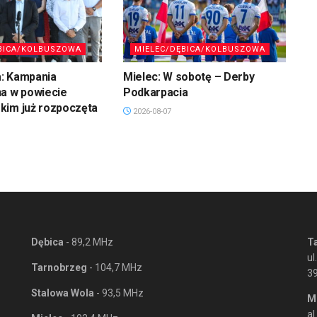
BICA/KOLBUSZOWA
MIELEC/DĘBICA/KOLBUSZOWA
: Kampania
Mielec: W sobotę – Derby
na w powiecie
Podkarpacia
kim już rozpoczęta
2026-08-07
Dębica
- 89,2 MHz
T
ul
Tarnobrzeg
- 104,7 MHz
3
Stalowa Wola
- 93,5 MHz
M
al