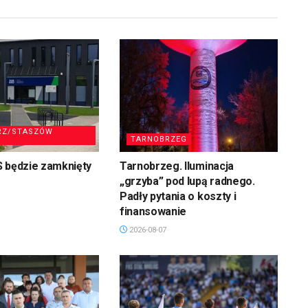
RZ/STASZÓW
TARNOBRZEG
S będzie zamknięty
Tarnobrzeg. Iluminacja
„grzyba” pod lupą radnego.
Padły pytania o koszty i
finansowanie
2026-08-07