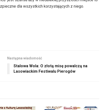
do
aby
pieczne dla wszystkich korzystających z niego.
góry
zwiększyć
oraz
lub
do
zmniejszyć
dołu
głośność.
aby
zwiększyć
lub
zmniejszyć
Następna wiadomość
głośność.
Stalowa Wola: O złotą misę powalczą na
Lasowiackim Festiwalu Pierogów