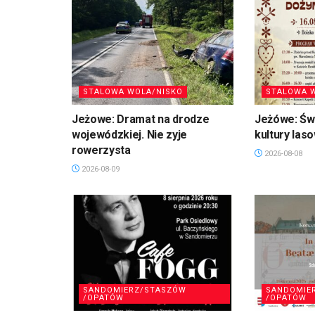
STALOWA WOLA/NISKO
STALOWA 
Jeżowe: Dramat na drodze
Jeżówe: Świ
wojewódzkiej. Nie zyje
kultury laso
rowerzysta
2026-08-08
2026-08-09
SANDOMIERZ/STASZÓW
SANDOMIE
/OPATÓW
/OPATÓW