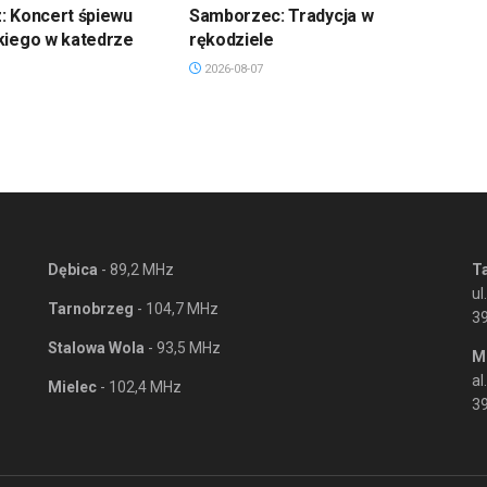
: Koncert śpiewu
Samborzec: Tradycja w
kiego w katedrze
rękodziele
2026-08-07
Dębica
- 89,2 MHz
T
ul
Tarnobrzeg
- 104,7 MHz
3
Stalowa Wola
- 93,5 MHz
M
al
Mielec
- 102,4 MHz
39