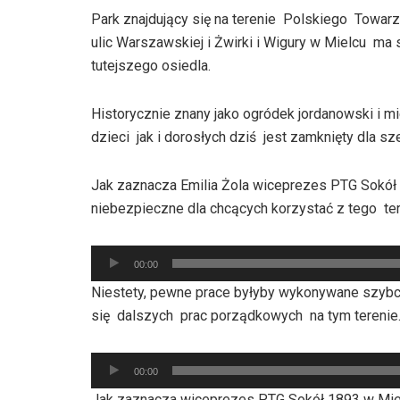
Park znajdujący się na terenie Polskiego Towa
ulic Warszawskiej i Żwirki i Wigury w Mielcu m
tutejszego osiedla.
Historycznie znany jako ogródek jordanowski i
dzieci jak i dorosłych dziś jest zamknięty dla s
Jak zaznacza Emilia Żola wiceprezes PTG Sokół
niebezpieczne dla chcących korzystać z tego te
Odtwarzacz
00:00
plików
Niestety, pewne prace byłyby wykonywane szybci
dźwiękowych
się dalszych prac porządkowych na tym terenie
Odtwarzacz
00:00
plików
Jak zaznacza wiceprezes PTG Sokół 1893 w Mielc