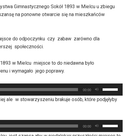
rzystwa Gimnastycznego Sokół 1893 w Mielcu u zbiegu
a szansę na ponowne otwarcie się na mieszkańców
 miejsce do odpoczynku czy zabaw zarówno dla
zerszej społeczności.
 1893 w Mielcu miejsce to do niedawna było
renu i wymagało jego poprawy.
Używaj
00:00
strzałek
ej ale w stowarzyszeniu brakuje osób, które podjęłyby
do
.
góry
oraz
Używaj
do
00:00
strzałek
dołu
u jest szansa aby w niedalekiej przyszłości miejsce to