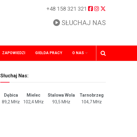
+48 158 321 321
SŁUCHAJ NAS
ZAPOWIEDZI
GIEŁDA PRACY
O NAS
Słuchaj Nas:
Dębica
Mielec
Stalowa Wola
Tarnobrzeg
89,2 MHz
102,4 MHz
93,5 MHz
104,7 MHz