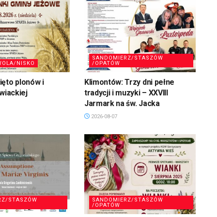
SANDOMIERZ/STASZÓW
WOLA/NISKO
/OPATÓW
ęto plonów i
Klimontów: Trzy dni pełne
wiackiej
tradycji i muzyki – XXVIII
Jarmark na św. Jacka
2026-08-07
RZ/STASZÓW
SANDOMIERZ/STASZÓW
/OPATÓW