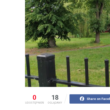
0
18
Share on Face
UDOSTĘPNIEŃ
OGLĄDANY