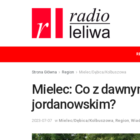
R
Strona Główna
Region
Mielec/Dębica/Kolbuszowa
Mielec: Co z dawn
jordanowskim?
2023-07-07
w
Mielec/Dębica/Kolbuszowa
,
Region
,
Wia