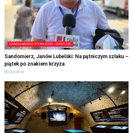
SANDOMIERZ/STASZÓW /OPATÓW
Sandomierz, Janów Lubelski: Na pątniczym szlaku –
piątek po znakiem krzyża
2026-08-06