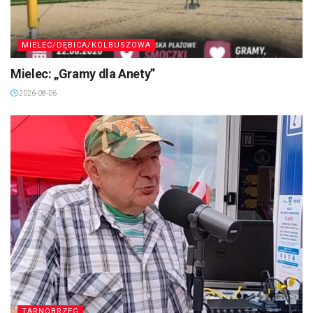
MIELEC/DĘBICA/KOLBUSZOWA
Mielec: „Gramy dla Anety”
2026-08-06
TARNOBRZEG