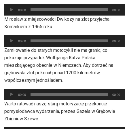
Odtwarzacz
00:00
00:00
plików
Mirosław z miejscowości Dwikozy na zlot przyjechał
dźwiękowych
Komarkiem z 1965 roku.
Odtwarzacz
00:00
00:00
plików
Zamiłowanie do starych motocykli nie ma granic, co
dźwiękowych
pokazuje przypadek Wolfganga Kutza Polaka
mieszkającego obecnie w Niemczech. Aby dotrzeć na
grębowski zlot pokonał ponad 1200 kilometrów,
współczesnym jednośladem.
Odtwarzacz
00:00
00:00
plików
Warto ratować naszą starą motoryzację przekonuje
dźwiękowych
pomysłodawca wydarzenia, prezes Gazela w Grębowie
Zbigniew Szewc.