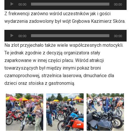
Odtwarzacz
00:00
00:00
plików
Z frekwencji zarówno wśród uczestników jak i gości
dźwiękowych
wydarzenia zadowolony był wójt Grębowa Kazimierz Skóra.
Odtwarzacz
00:00
00:00
plików
Na zlot przyjechało także wiele współczesnych motocykli.
dźwiękowych
Te jednak zgodnie z decyzją organizatora stały
zaparkowane w innej części placu. Wśród atrakcji
towarzyszących był między innymi pokaz broni
czarnoprochowej, strzelnica laserowa, dmuchańce dla
dzieci oraz stoiska z gastronomią.