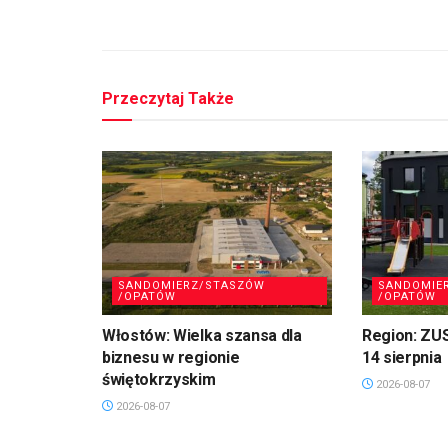
Przeczytaj Także
SANDOMIERZ/STASZÓW
SANDOMIE
/OPATÓW
/OPATÓW
Włostów: Wielka szansa dla
Region: ZU
biznesu w regionie
14 sierpnia
świętokrzyskim
2026-08-07
2026-08-07