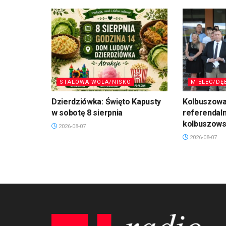
STALOWA WOLA/NISKO
MIELEC/DĘ
Dzierdziówka: Święto Kapusty
Kolbuszowa
w sobotę 8 sierpnia
referendal
kolbuszows
2026-08-07
2026-08-07