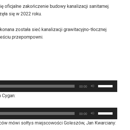
 oficjalne zakończenie budowy kanalizacji sanitarnej.
ęła się w 2022 roku.
onana została sieć kanalizacji grawitacyjno-tłocznej
ześciu przepompowni.
Używaj
00:00
strzałek
 Cygan:
do
góry
Używaj
oraz
00:00
strzałek
do
ńców mówi sołtys miejscowości Goleszów, Jan Kwarciany:
do
dołu