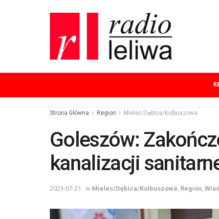
R
Strona Główna
Region
Mielec/Dębica/Kolbuszowa
Goleszów: Zakończe
kanalizacji sanitarne
2023-07-21
w
Mielec/Dębica/Kolbuszowa
,
Region
,
Wia