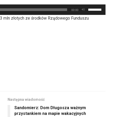
góry
aby
Używaj
oraz
00:00
zwiększyć
strzałek
do
 3 mln złotych ze środków Rządowego Funduszu
lub
do
dołu
zmniejszyć
góry
aby
głośność.
oraz
zwiększyć
do
lub
dołu
zmniejszyć
aby
głośność.
zwiększyć
lub
zmniejszyć
głośność.
Następna wiadomość
Sandomierz: Dom Długosza ważnym
przystankiem na mapie wakacyjnych