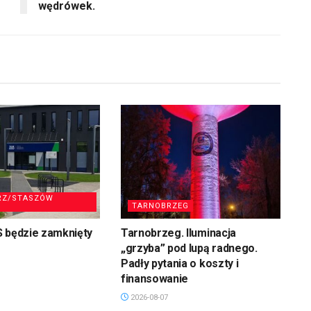
wędrówek.
RZ/STASZÓW
TARNOBRZEG
S będzie zamknięty
Tarnobrzeg. Iluminacja
„grzyba” pod lupą radnego.
Padły pytania o koszty i
finansowanie
2026-08-07