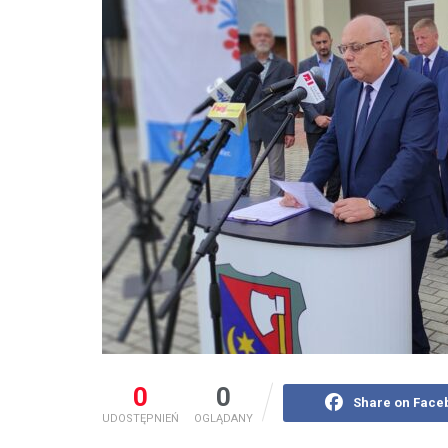
0
0
Share on Face
UDOSTĘPNIEŃ
OGLĄDANY