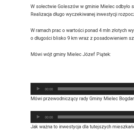
W sołectwie Goleszów w gminie Mielec odbyło się
Realizacja długo wyczekiwanej inwestycji rozpocz
W ramach prac o wartości ponad 4 mln złotych wyk
o długości blisko 9 km wraz z posadowieniem s
Mówi wójt gminy Mielec Józef Piątek:
Odtwarzacz
00:00
plików
Mówi przewodniczący rady Gminy Mielec Bogdan
dźwiękowych
Odtwarzacz
00:00
plików
Jak ważna to inwestycja dla tutejszych mieszka
dźwiękowych