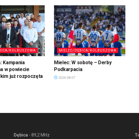
BICA/KOLBUSZOWA
MIELEC/DĘBICA/KOLBUSZOWA
: Kampania
Mielec: W sobotę – Derby
na w powiecie
Podkarpacia
kim już rozpoczęta
2026-08-07
Dębica
- 89,2 MHz
T