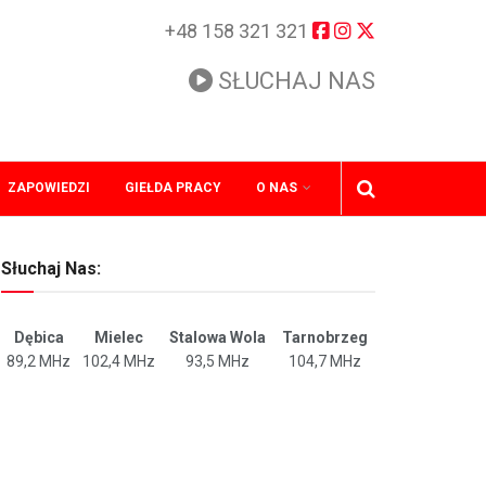
+48 158 321 321
SŁUCHAJ NAS
ZAPOWIEDZI
GIEŁDA PRACY
O NAS
Słuchaj Nas:
Dębica
Mielec
Stalowa Wola
Tarnobrzeg
89,2 MHz
102,4 MHz
93,5 MHz
104,7 MHz