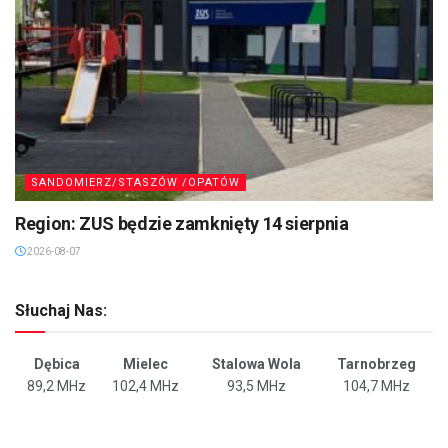
SANDOMIERZ/STASZÓW /OPATÓW
Region: ZUS będzie zamknięty 14 sierpnia
2026-08-07
Słuchaj Nas:
Dębica
Mielec
Stalowa Wola
Tarnobrzeg
89,2 MHz
102,4 MHz
93,5 MHz
104,7 MHz