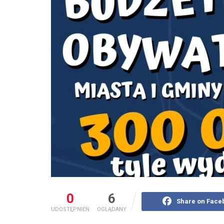
0
6
Share on Face
UDOSTĘPNIEŃ
OGLĄDANY