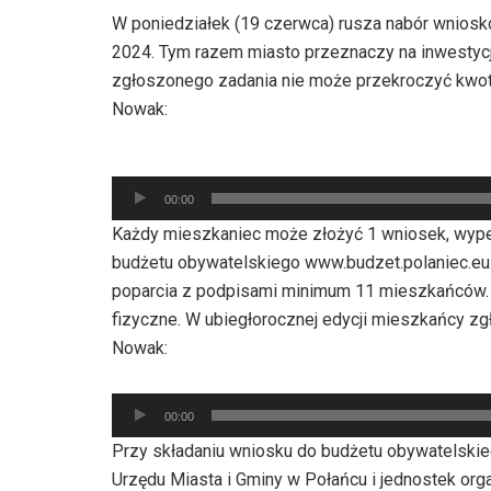
W poniedziałek (19 czerwca) rusza nabór wniosk
2024. Tym razem miasto przeznaczy na inwestycj
zgłoszonego zadania nie może przekroczyć kwot
Nowak:
Odtwarzacz
plików
00:00
dźwiękowych
Każdy mieszkaniec może złożyć 1 wniosek, wypełn
budżetu obywatelskiego www.budzet.polaniec.eu.
poparcia z podpisami minimum 11 mieszkańców. 
fizyczne. W ubiegłorocznej edycji mieszkańcy zg
Nowak:
Odtwarzacz
00:00
plików
Przy składaniu wniosku do budżetu obywatelski
dźwiękowych
Urzędu Miasta i Gminy w Połańcu i jednostek org