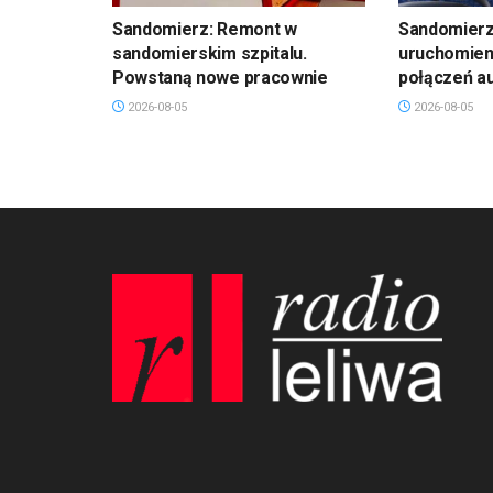
Sandomierz: Remont w
Sandomierz:
sandomierskim szpitalu.
uruchomien
Powstaną nowe pracownie
połączeń a
2026-08-05
2026-08-05