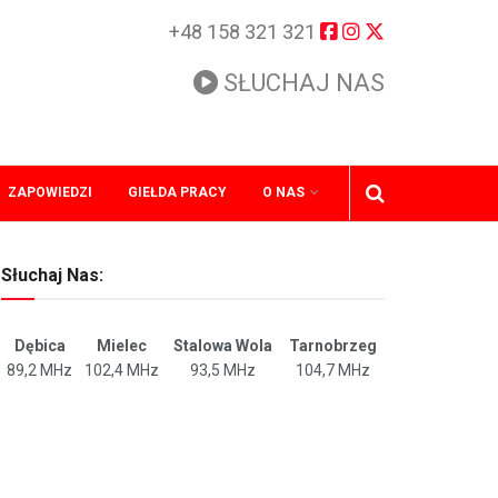
+48 158 321 321
SŁUCHAJ NAS
ZAPOWIEDZI
GIEŁDA PRACY
O NAS
Słuchaj Nas:
Dębica
Mielec
Stalowa Wola
Tarnobrzeg
89,2 MHz
102,4 MHz
93,5 MHz
104,7 MHz