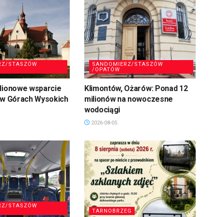
RZ/STASZÓW
SANDOMIERZ/STASZÓW
/OPATÓW
ilionowe wsparcie
Klimontów, Ożarów: Ponad 12
 w Górach Wysokich
milionów na nowoczesne
wodociągi
2026-08-05
RZ/STASZÓW
TARNOBRZEG