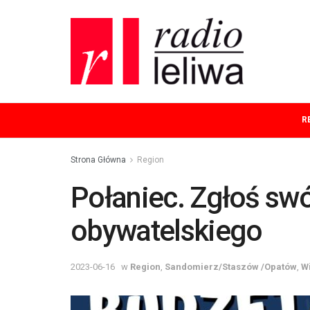
R
Strona Główna
Region
Połaniec. Zgłoś swó
obywatelskiego
2023-06-16
w
Region
,
Sandomierz/Staszów /Opatów
,
W