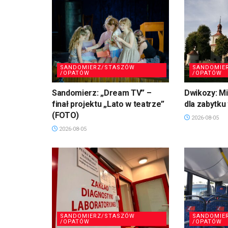
SANDOMIERZ/STASZÓW
SANDOMIE
/OPATÓW
/OPATÓW
Sandomierz: „Dream TV” –
Dwikozy: M
finał projektu „Lato w teatrze”
dla zabytku
(FOTO)
2026-08-05
2026-08-05
SANDOMIERZ/STASZÓW
SANDOMIE
/OPATÓW
/OPATÓW