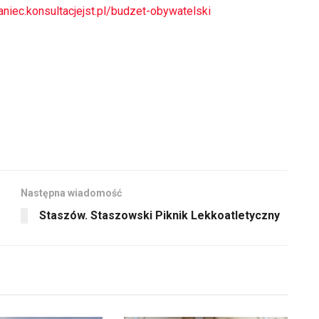
góry
głośność.
laniec.konsultacjejst.pl/budzet-obywatelski
oraz
do
dołu
aby
zwiększyć
lub
zmniejszyć
głośność.
Następna wiadomość
Staszów. Staszowski Piknik Lekkoatletyczny