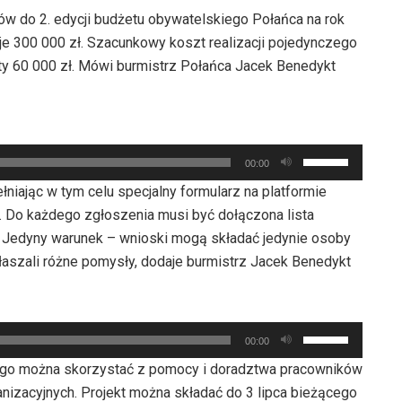
ów do 2. edycji budżetu obywatelskiego Połańca na rok
e 300 000 zł. Szacunkowy koszt realizacji pojedynczego
y 60 000 zł. Mówi burmistrz Połańca Jacek Benedykt
Używaj
00:00
strzałek
iając w tym celu specjalny formularz na platformie
do
 Do każdego zgłoszenia musi być dołączona lista
góry
Jedyny warunek – wnioski mogą składać jedynie osoby
oraz
łaszali różne pomysły, dodaje burmistrz Jacek Benedykt
do
dołu
aby
Używaj
zwiększyć
00:00
strzałek
lub
ego można skorzystać z pomocy i doradztwa pracowników
do
zmniejszyć
anizacyjnych. Projekt można składać do 3 lipca bieżącego