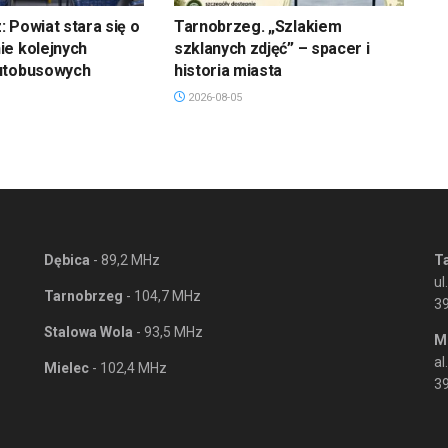
 Powiat stara się o
Tarnobrzeg. „Szlakiem
ie kolejnych
szklanych zdjęć” – spacer i
utobusowych
historia miasta
2026-08-05
Dębica
- 89,2 MHz
T
ul
Tarnobrzeg
- 104,7 MHz
3
Stalowa Wola
- 93,5 MHz
M
al
Mielec
- 102,4 MHz
39