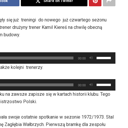
book
Share on Twitter
ęły się już treningi do nowego już czwartego sezonu
trener drużyny trener Kamil Kiereś na chwilę obecną
m budowy.
Używaj
00:00
strzałek
kże kolejni trenerzy.
do
góry
Używaj
oraz
00:00
strzałek
do
u na zawsze zapisze się w kartach historii klubu. Tego
do
dołu
Mistrzostwo Polski.
góry
aby
oraz
zwiększyć
wała swoje ostatnie spotkanie w sezonie 1972/1973. Stal
do
lub
nę Zagłębia Wałbrzych. Pierwszą bramkę dla zespołu
dołu