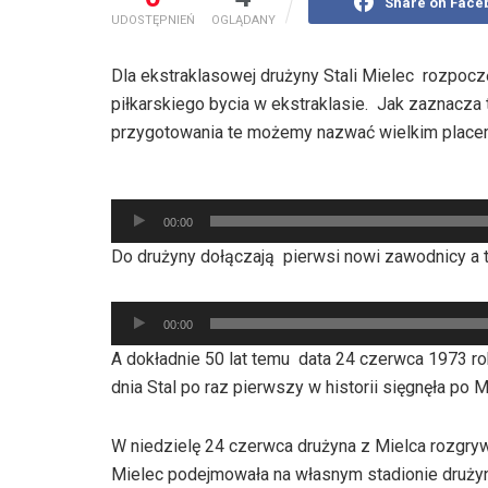
Share on Face
UDOSTĘPNIEŃ
OGLĄDANY
Dla ekstraklasowej drużyny Stali Mielec rozpocz
piłkarskiego bycia w ekstraklasie. Jak zaznacza 
przygotowania te możemy nazwać wielkim place
Odtwarzacz
00:00
plików
Do drużyny dołączają pierwsi nowi zawodnicy a ta
dźwiękowych
Odtwarzacz
00:00
plików
A dokładnie 50 lat temu data 24 czerwca 1973 rok
dźwiękowych
dnia Stal po raz pierwszy w historii sięgnęła po 
W niedzielę 24 czerwca drużyna z Mielca rozgry
Mielec podejmowała na własnym stadionie druży