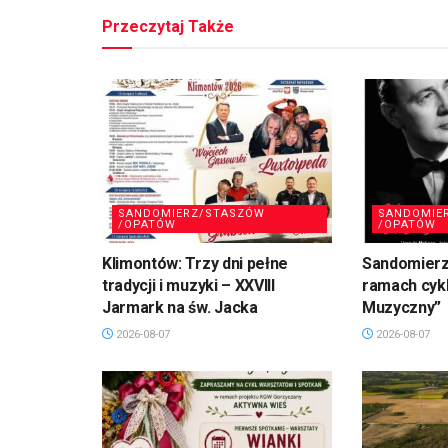
Przeczytaj Także
SANDOMIERZ/STASZÓW
SANDOMIE
/OPATÓW
/OPATÓW
Klimontów: Trzy dni pełne
Sandomierz
tradycji i muzyki – XXVIII
ramach cykl
Jarmark na św. Jacka
Muzyczny”
2026-08-07
2026-08-07