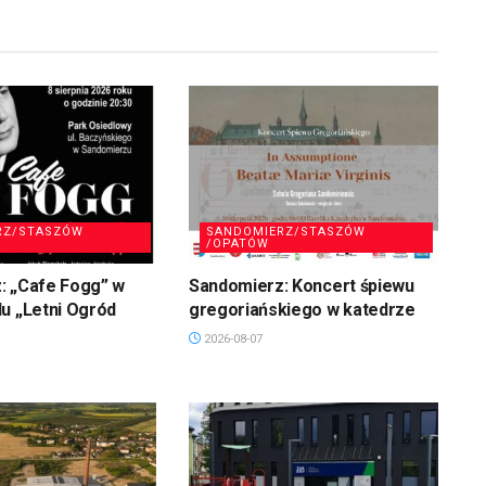
RZ/STASZÓW
SANDOMIERZ/STASZÓW
/OPATÓW
: „Cafe Fogg” w
Sandomierz: Koncert śpiewu
u „Letni Ogród
gregoriańskiego w katedrze
2026-08-07