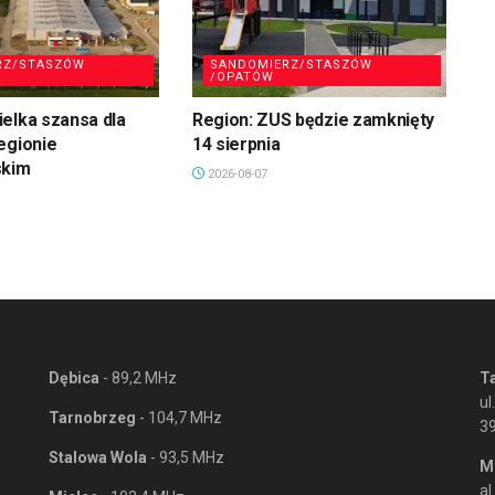
RZ/STASZÓW
SANDOMIERZ/STASZÓW
/OPATÓW
elka szansa dla
Region: ZUS będzie zamknięty
egionie
14 sierpnia
skim
2026-08-07
Dębica
- 89,2 MHz
T
ul
Tarnobrzeg
- 104,7 MHz
3
Stalowa Wola
- 93,5 MHz
M
al