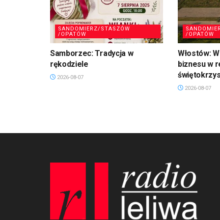
SANDOMIERZ/STASZÓW
SANDOMIE
/OPATÓW
/OPATÓW
Samborzec: Tradycja w
Włostów: Wi
rękodziele
biznesu w r
świętokrzy
2026-08-07
2026-08-07