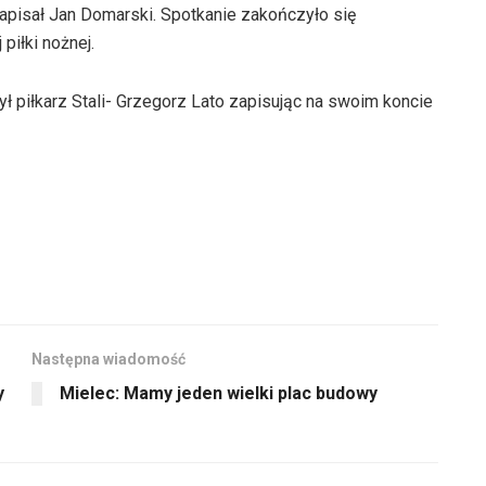
zmniejszyć
apisał Jan Domarski. Spotkanie zakończyło się
aby
głośność.
piłki nożnej.
zwiększyć
lub
ł piłkarz Stali- Grzegorz Lato zapisując na swoim koncie
zmniejszyć
głośność.
Następna wiadomość
y
Mielec: Mamy jeden wielki plac budowy