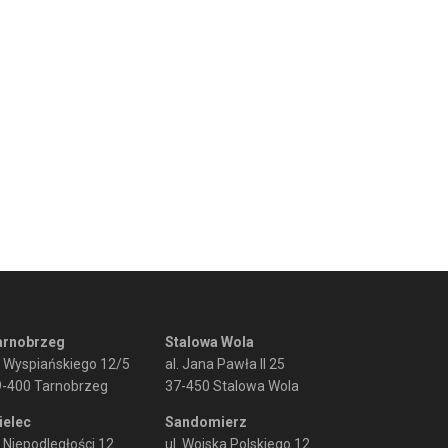
arnobrzeg
Stalowa Wola
. Wyspiańskiego 12/5
al. Jana Pawła II 25
9-400 Tarnobrzeg
37-450 Stalowa Wola
ielec
Sandomierz
. Niepodległości 12
ul. Wojska Polskiego 12