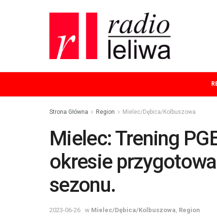
R
Strona Główna
Region
Mielec/Dębica/Kolbuszowa
Mielec: Trening PGE
okresie przygoto
sezonu.
2023-06-26
w
Mielec/Dębica/Kolbuszowa
,
Region