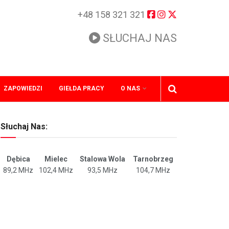
+48 158 321 321
SŁUCHAJ NAS
ZAPOWIEDZI
GIEŁDA PRACY
O NAS
Słuchaj Nas:
Dębica
Mielec
Stalowa Wola
Tarnobrzeg
89,2 MHz
102,4 MHz
93,5 MHz
104,7 MHz