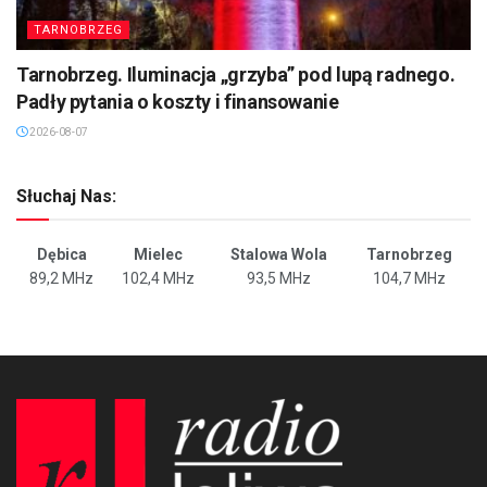
TARNOBRZEG
Tarnobrzeg. Iluminacja „grzyba” pod lupą radnego.
Padły pytania o koszty i finansowanie
2026-08-07
Słuchaj Nas:
Dębica
Mielec
Stalowa Wola
Tarnobrzeg
89,2 MHz
102,4 MHz
93,5 MHz
104,7 MHz