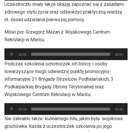
Uczestniczki miały także okazję zapoznać się z zasadami
dźwiękowych
zdrowego stylu życia oraz odświeżyć praktyczną wiedzę
nt. zasad udzielania pierwszej pomocy.
Mówi por. Grzegorz Mazan z Wojskowego Centrum
Rekrutacji w Mielcu.
Odtwarzacz
00:00
00:00
plików
Podczas szkolenia ochotniczek ich bliscy i osoby
dźwiękowych
towarzyszące mogli odwiedzić punkty promocyjno-
informacyjne 21 Brygady Strzelców Podhalańskich, 3
Podkarpackiej Brygady Obrony Terytorialnej oraz
Wojskowego Centrum Rekrutacji w Mielcu.
Odtwarzacz
00:00
00:00
plików
Nie zabrakło także kulinarnego hitu, jakim była wojskowa
dźwiękowych
grochówka. Każda z uczestniczek szkolenia po jego