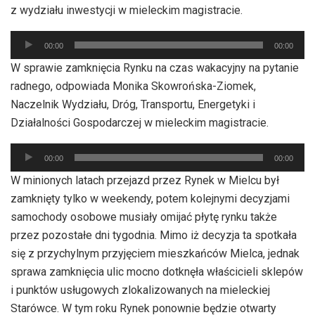
z wydziału inwestycji w mieleckim magistracie.
Odtwarzacz
00:00
00:00
plików
W sprawie zamknięcia Rynku na czas wakacyjny na pytanie
dźwiękowych
radnego, odpowiada Monika Skowrońska-Ziomek,
Naczelnik Wydziału, Dróg, Transportu, Energetyki i
Działalności Gospodarczej w mieleckim magistracie.
Odtwarzacz
00:00
00:00
plików
W minionych latach przejazd przez Rynek w Mielcu był
dźwiękowych
zamknięty tylko w weekendy, potem kolejnymi decyzjami
samochody osobowe musiały omijać płytę rynku także
przez pozostałe dni tygodnia. Mimo iż decyzja ta spotkała
się z przychylnym przyjęciem mieszkańców Mielca, jednak
sprawa zamknięcia ulic mocno dotknęła właścicieli sklepów
i punktów usługowych zlokalizowanych na mieleckiej
Starówce. W tym roku Rynek ponownie będzie otwarty