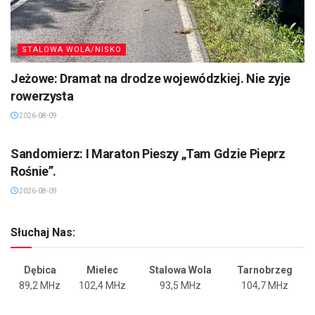
STALOWA WOLA/NISKO
Jeżowe: Dramat na drodze wojewódzkiej. Nie zyje
rowerzysta
2026-08-09
SANDOMIERZ/STASZÓW /OPATÓW
Sandomierz: I Maraton Pieszy „Tam Gdzie Pieprz
Rośnie”.
2026-08-09
Słuchaj Nas:
Dębica
Mielec
Stalowa Wola
Tarnobrzeg
89,2 MHz
102,4 MHz
93,5 MHz
104,7 MHz